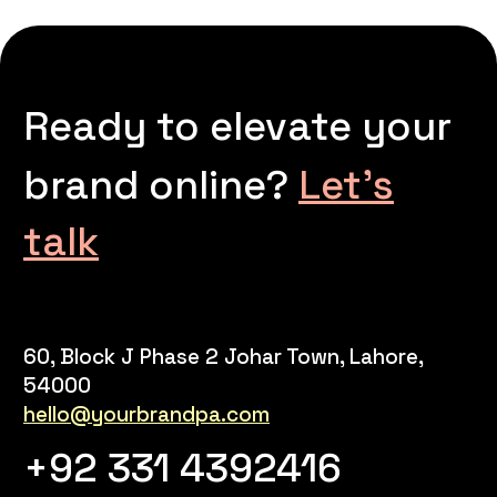
Ready to elevate your
brand online?
Let’s
talk
60, Block J Phase 2 Johar Town, Lahore,
54000
hello@yourbrandpa.com
+92 331 4392416