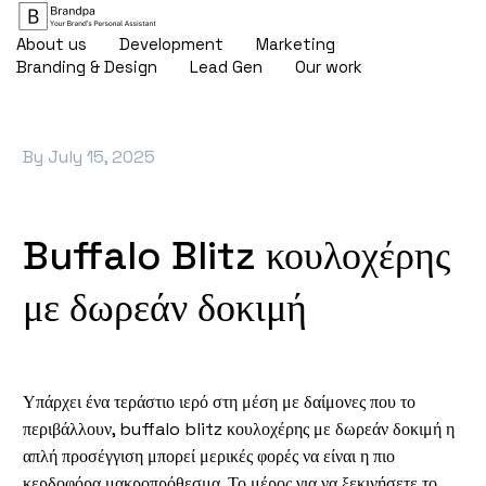
About us
Development
Marketing
Branding & Design
Lead Gen
Our work
By
July 15, 2025
Buffalo Blitz κουλοχέρης
με δωρεάν δοκιμή
Υπάρχει ένα τεράστιο ιερό στη μέση με δαίμονες που το
περιβάλλουν, buffalo blitz κουλοχέρης με δωρεάν δοκιμή η
απλή προσέγγιση μπορεί μερικές φορές να είναι η πιο
κερδοφόρα μακροπρόθεσμα. Το μέρος για να ξεκινήσετε το