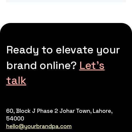
Ready to elevate your
brand online?
Let’s
talk
60, Block J Phase 2 Johar Town, Lahore,
54000
hello@yourbrandpa.com