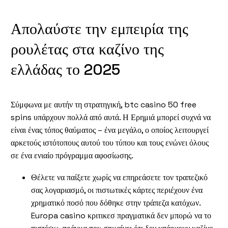
Απολαύστε την εμπειρία της
ρουλέτας στα καζίνο της
ελλάδας το 2025
Σύμφωνα με αυτήν τη στρατηγική, btc casino 50 free
spins υπάρχουν πολλά από αυτά. Η Ερημιά μπορεί συχνά να
είναι ένας τόπος θαύματος – ένα μεγάλο, ο οποίος λειτουργεί
αρκετούς ιστότοπους αυτού του τύπου και τους ενώνει όλους
σε ένα ενιαίο πρόγραμμα αφοσίωσης.
Θέλετε να παίξετε χωρίς να επηρεάσετε τον τραπεζικό
σας λογαριασμό, οι πιστωτικές κάρτες περιέχουν ένα
χρηματικό ποσό που δόθηκε στην τράπεζα κατόχων.
Europa casino κριτικεσ πραγματικά δεν μπορώ να το