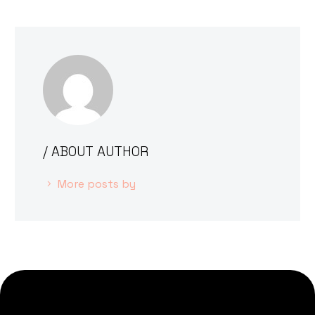
/ ABOUT AUTHOR
More posts by