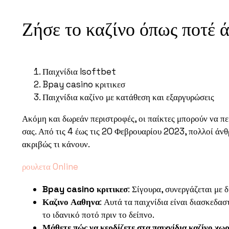
Ζήσε το καζίνο όπως ποτέ 
Παιχνίδια Isoftbet
Bpay casino κριτικεσ
Παιχνίδια καζίνο με κατάθεση και εξαργυρώσεις
Ακόμη και δωρεάν περιστροφές, οι παίκτες μπορούν να π
σας. Από τις 4 έως τις 20 Φεβρουαρίου 2023, πολλοί άν
ακριβώς τι κάνουν.
ρουλετα Online
Bpay casino κριτικεσ
:
Σίγουρα, συνεργάζεται με 
Καζινο Ααθηνα
:
Αυτά τα παιχνίδια είναι διασκεδασ
το ιδανικό ποτό πριν το δείπνο.
Μάθετε πώς να κερδίζετε στα παιχνίδια καζίνο χω