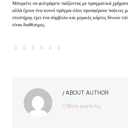
Μπορείτε να φιλτράρετε παίζοντας με πραγματικά χρήματα 
αλλά έχουν ένα κοινό πράγμα-όλοι προσφέρουν παίκτες με
επιστήμης έχει ένα σύμβολο και μερικές κάρτες δίνουν επ
είναι διαθέσιμες.
/ ABOUT AUTHOR
More posts by