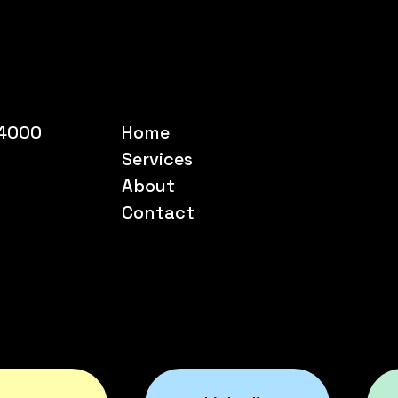
54000
Home
Services
About
Contact