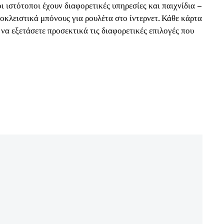
ι ιστότοποι έχουν διαφορετικές υπηρεσίες και παιχνίδια –
οκλειστικά μπόνους για ρουλέτα στο ίντερνετ. Κάθε κάρτα
 να εξετάσετε προσεκτικά τις διαφορετικές επιλογές που