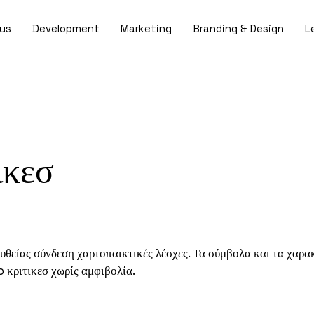
us
Development
Marketing
Branding & Design
L
ικεσ
υθείας σύνδεση χαρτοπαικτικές λέσχες. Τα σύμβολα και τα χαρα
o κριτικεσ χωρίς αμφιβολία.