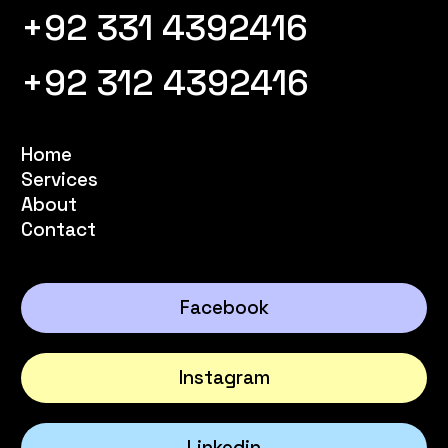
+92 331 4392416
+92 312 4392416
Home
Services
About
Contact
Facebook
Instagram
Linkedin