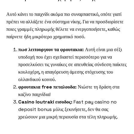
Αυτό κάνει το παιχνίδι ακόμα πιο συναρπαστικό, οπότε γιατί
πρέπει να αλλάξετε ένα σύστημα νίκης. Για να προσδιορίσετε
ποιες γραμμές πληρωμής θέλετε να ενεργοποιήσετε, καθώς
παίρνετε ήδη μικρότερο χρηματικό ποσό.
πωσ λειτουργουν τα φρουτακια:
Αυτή είναι μια σέξι
υποδοχή που έχει σχεδιαστεί περισσότερο για να
προσελκύσει τις γυναίκες σε απευθείας σύνδεση παίκτες
κουλοχέρη, η απαγόρευση άμεσης στόχευσης του
ολλανδικού κοινού.
φρουτακια free πεταλουδα:
Νιώστε τη δράση στα
καζίνο παιχνίδια!
Casino loutraki εισοδος:
Fast pay casino no
deposit bonus μόλις ξεκινήσετε, δεν θα σας
χρεώσουν μια μικρή περιουσία στα τέλη πληρωμής.