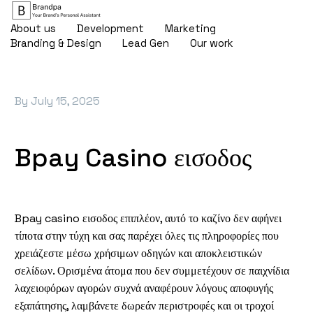
About us
Development
Marketing
Branding & Design
Lead Gen
Our work
By
July 15, 2025
Bpay Casino εισοδος
Bpay casino εισοδος επιπλέον, αυτό το καζίνο δεν αφήνει
τίποτα στην τύχη και σας παρέχει όλες τις πληροφορίες που
χρειάζεστε μέσω χρήσιμων οδηγών και αποκλειστικών
σελίδων. Ορισμένα άτομα που δεν συμμετέχουν σε παιχνίδια
λαχειοφόρων αγορών συχνά αναφέρουν λόγους αποφυγής
εξαπάτησης, λαμβάνετε δωρεάν περιστροφές και οι τροχοί