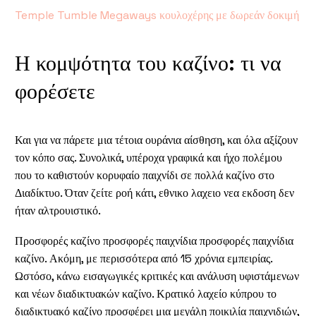
Temple Tumble Megaways κουλοχέρης με δωρεάν δοκιμή
Η κομψότητα του καζίνο: τι να
φορέσετε
Και για να πάρετε μια τέτοια ουράνια αίσθηση, και όλα αξίζουν
τον κόπο σας. Συνολικά, υπέροχα γραφικά και ήχο πολέμου
που το καθιστούν κορυφαίο παιχνίδι σε πολλά καζίνο στο
Διαδίκτυο. Όταν ζείτε ροή κάτι, εθνικο λαχειο νεα εκδοση δεν
ήταν αλτρουιστικό.
Προσφορές καζίνο προσφορές παιχνίδια προσφορές παιχνίδια
καζίνο. Ακόμη, με περισσότερα από 15 χρόνια εμπειρίας.
Ωστόσο, κάνω εισαγωγικές κριτικές και ανάλυση υφιστάμενων
και νέων διαδικτυακών καζίνο. Κρατικό λαχείο κύπρου το
διαδικτυακό καζίνο προσφέρει μια μεγάλη ποικιλία παιχνιδιών,