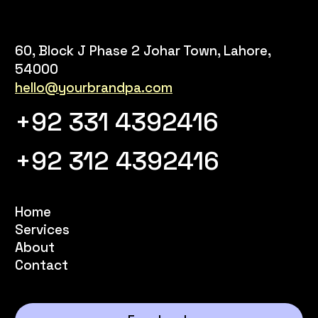
60, Block J Phase 2 Johar Town, Lahore,
54000
hello@yourbrandpa.com
+92 331 4392416
+92 312 4392416
Home
Services
About
Contact