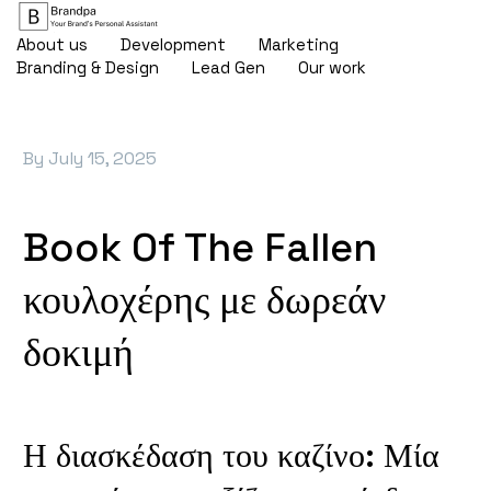
About us
Development
Marketing
Branding & Design
Lead Gen
Our work
By
July 15, 2025
Book Of The Fallen
κουλοχέρης με δωρεάν
δοκιμή
Η διασκέδαση του καζίνο: Μία