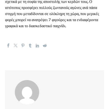
σχετικά με τη σοφία της αποστολής των κερδών τους. Ο
ιστότοπος προσφέρει πολλούς ζωντανούς αγώνες ανά πάσα
στιγμή που μεταδίδονται σε ολόκληρη τη χώρα, που μερικές
φορές μπορεί να ανατρέψει 7 φιγούρες και τα ενδιαφέροντα
γραφικά και το διασκεδαστικό παιχνίδι.