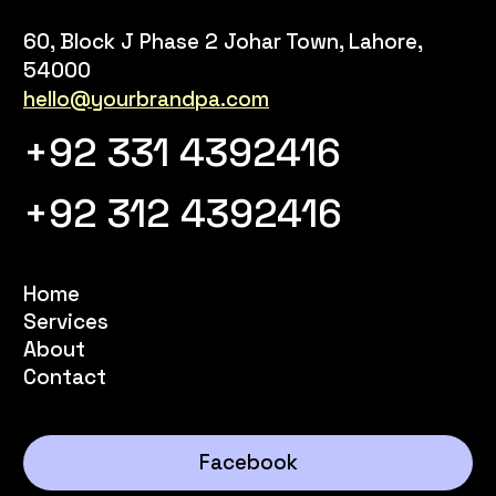
60, Block J Phase 2 Johar Town, Lahore,
54000
hello@yourbrandpa.com
+92 331 4392416
+92 312 4392416
Home
Services
About
Contact
Facebook