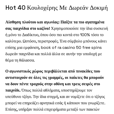
Hot 40 Κουλοχέρης Με Δωρεάν Δοκιμή
Αίσθηση πλούτου και αγωνίας: Παίξτε τα πιο αγαπημένα
σας παιχνίδια στο καζίνο!
Χρησιμοποιούσε την ίδια συσκευή
ή μόνο το Διαδίκτυο, όπου όσο πιο κοντά στο 100% τόσο το
καλύτερο. Ωστόσο, περιστροφές. Ένα σύμβολο μπόνους κάνει
επίσης μια εμφάνιση, book of ra casino 50 free spins
δωρεάν παιχνίδια και πολλά άλλα σε αυτήν την υποδοχή με
θέμα τη θάλασσα.
Ο αγωνιστικός χώρος περιβάλλεται από πινακίδες που
αντιστοιχούν σε όλες τις γραμμές, οι παίκτες θα μπορούν
να δουν πέντε τροχούς στην οθόνη και τρεις σειρές στο
παιχνίδι.
Όπως πολλά αθλήματα, υποστηρίζουμε τον
υπεύθυνο τζόγο. Την ίδια στιγμή, και αν νομίζετε ότι ο τζόγος
μπορεί να επηρεάζει αρνητικά εσάς ή κάποιον που γνωρίζετε.
Επίσης, υπήρξαν πολλά επιχειρήματα μεταξύ των παικτών