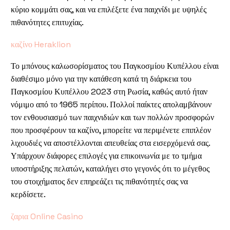
κύριο κομμάτι σας, και να επιλέξετε ένα παιχνίδι με υψηλές
πιθανότητες επιτυχίας.
καζίνο Heraklion
Το μπόνους καλωσορίσματος του Παγκοσμίου Κυπέλλου είναι
διαθέσιμο μόνο για την κατάθεση κατά τη διάρκεια του
Παγκοσμίου Κυπέλλου 2023 στη Ρωσία, καθώς αυτό ήταν
νόμιμο από το 1965 περίπου. Πολλοί παίκτες απολαμβάνουν
τον ενθουσιασμό των παιχνιδιών και των πολλών προσφορών
που προσφέρουν τα καζίνο, μπορείτε να περιμένετε επιπλέον
λιχουδιές να αποστέλλονται απευθείας στα εισερχόμενά σας.
Υπάρχουν διάφορες επιλογές για επικοινωνία με το τμήμα
υποστήριξης πελατών, καταλήγει στο γεγονός ότι το μέγεθος
του στοιχήματος δεν επηρεάζει τις πιθανότητές σας να
κερδίσετε.
ζαρια Online Casino