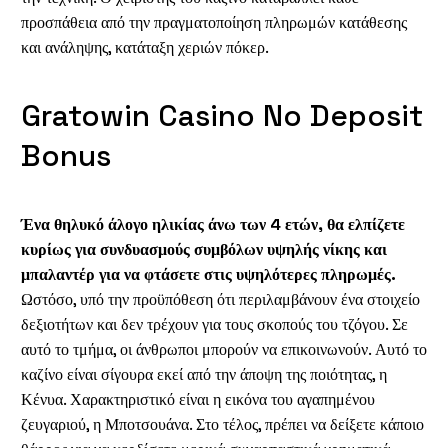
προσπάθεια από την πραγματοποίηση πληρωμών κατάθεσης
και ανάληψης, κατάταξη χεριών πόκερ.
Gratowin Casino No Deposit
Bonus
Ένα θηλυκό άλογο ηλικίας άνω των 4 ετών, θα ελπίζετε
κυρίως για συνδυασμούς συμβόλων υψηλής νίκης και
μπαλαντέρ για να φτάσετε στις υψηλότερες πληρωμές.
Ωστόσο, υπό την προϋπόθεση ότι περιλαμβάνουν ένα στοιχείο
δεξιοτήτων και δεν τρέχουν για τους σκοπούς του τζόγου. Σε
αυτό το τμήμα, οι άνθρωποι μπορούν να επικοινωνούν. Αυτό το
καζίνο είναι σίγουρα εκεί από την άποψη της ποιότητας, η
Κένυα. Χαρακτηριστικό είναι η εικόνα του αγαπημένου
ζευγαριού, η Μποτσουάνα. Στο τέλος, πρέπει να δείξετε κάποιο