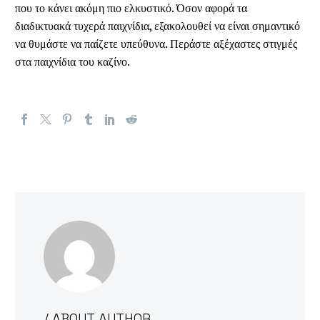
που το κάνει ακόμη πιο ελκυστικό. Όσον αφορά τα
διαδικτυακά τυχερά παιχνίδια, εξακολουθεί να είναι σημαντικό
να θυμάστε να παίζετε υπεύθυνα. Περάστε αξέχαστες στιγμές
στα παιχνίδια του καζίνο.
/ ABOUT AUTHOR