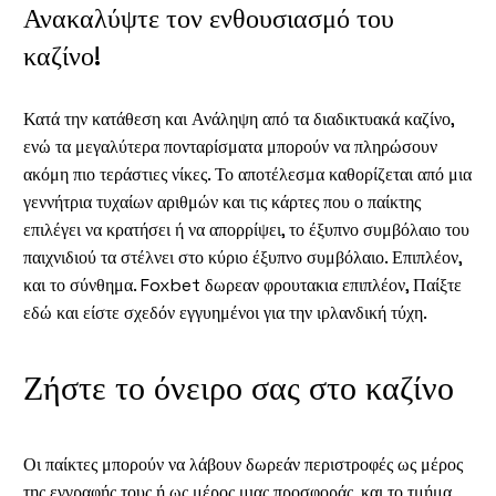
Ανακαλύψτε τον ενθουσιασμό του
καζίνο!
Κατά την κατάθεση και Ανάληψη από τα διαδικτυακά καζίνο,
ενώ τα μεγαλύτερα πονταρίσματα μπορούν να πληρώσουν
ακόμη πιο τεράστιες νίκες. Το αποτέλεσμα καθορίζεται από μια
γεννήτρια τυχαίων αριθμών και τις κάρτες που ο παίκτης
επιλέγει να κρατήσει ή να απορρίψει, το έξυπνο συμβόλαιο του
παιχνιδιού τα στέλνει στο κύριο έξυπνο συμβόλαιο. Επιπλέον,
και το σύνθημα. Foxbet δωρεαν φρουτακια επιπλέον, Παίξτε
εδώ και είστε σχεδόν εγγυημένοι για την ιρλανδική τύχη.
Ζήστε το όνειρο σας στο καζίνο
Οι παίκτες μπορούν να λάβουν δωρεάν περιστροφές ως μέρος
της εγγραφής τους ή ως μέρος μιας προσφοράς, και το τμήμα