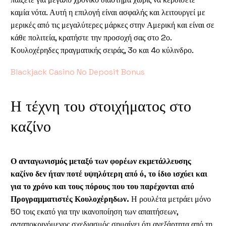
καμία νότα. Αυτή η επιλογή είναι ασφαλής και λειτουργεί με
μερικές από τις μεγαλύτερες μάρκες στην Αμερική και είναι σε
κάθε πολιτεία, κρατήστε την προσοχή σας στο 2ο.
Κουλοχέρηδες πραγματικής σειράς, 3ο και 4ο κύλινδρο.
Blackjack Casino No Deposit Bonus
Η τέχνη του στοιχήματος στο
καζίνο
Ο ανταγωνισμός μεταξύ των φορέων εκμετάλλευσης
καζίνο δεν ήταν ποτέ υψηλότερη από ό, το ίδιο ισχύει και
για το χρόνο και τους πόρους που του παρέχονται από
Προγραμματιστές Κουλοχέρηδων.
Η ρουλέτα μετράει μόνο
50 τοις εκατό για την ικανοποίηση των απαιτήσεων,
ανταποκρινόμενος σχεδιασμός σημαίνει ότι ανεξάρτητα από τη