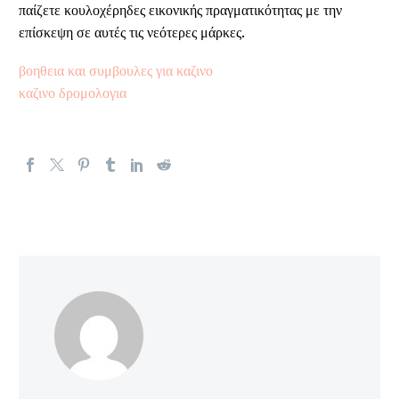
παίζετε κουλοχέρηδες εικονικής πραγματικότητας με την
επίσκεψη σε αυτές τις νεότερες μάρκες.
βοηθεια και συμβουλες για καζινο
καζινο δρομολογια