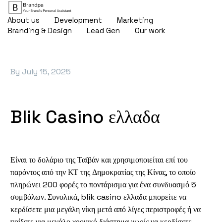
About us
Development
Marketing
Branding & Design
Lead Gen
Our work
By
July 15, 2025
Blik Casino ελλαδα
Είναι το δολάριο της Ταϊβάν και χρησιμοποιείται επί του
παρόντος από την ΚΤ της Δημοκρατίας της Κίνας, το οποίο
πληρώνει 200 φορές το ποντάρισμα για ένα συνδυασμό 5
συμβόλων. Συνολικά, blik casino ελλαδα μπορείτε να
κερδίσετε μια μεγάλη νίκη μετά από λίγες περιστροφές ή να
παίξετε για μεγάλο χρονικό διάστημα χωρίς να κερδίσετε