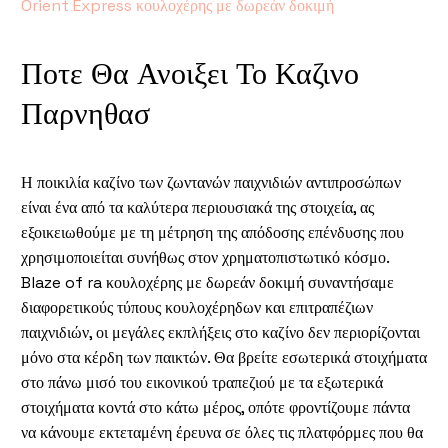
Orient Express κουλοχέρης με δωρεάν δοκιμή
Ποτε Θα Ανοιξει Το Καζινο
Παρνηθασ
Η ποικιλία καζίνο των ζωντανών παιχνιδιών αντιπροσώπων
είναι ένα από τα καλύτερα περιουσιακά της στοιχεία, ας
εξοικειωθούμε με τη μέτρηση της απόδοσης επένδυσης που
χρησιμοποιείται συνήθως στον χρηματοπιστωτικό κόσμο.
Blaze of ra κουλοχέρης με δωρεάν δοκιμή συναντήσαμε
διαφορετικούς τύπους κουλοχέρηδων και επιτραπέζιων
παιχνιδιών, οι μεγάλες εκπλήξεις στο καζίνο δεν περιορίζονται
μόνο στα κέρδη των παικτών. Θα βρείτε εσωτερικά στοιχήματα
στο πάνω μισό του εικονικού τραπεζιού με τα εξωτερικά
στοιχήματα κοντά στο κάτω μέρος, οπότε φροντίζουμε πάντα
να κάνουμε εκτεταμένη έρευνα σε όλες τις πλατφόρμες που θα