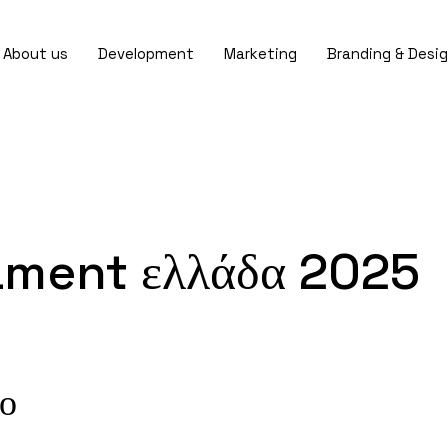
About us
Development
Marketing
Branding & Desi
ament ελλάδα 2025
νο