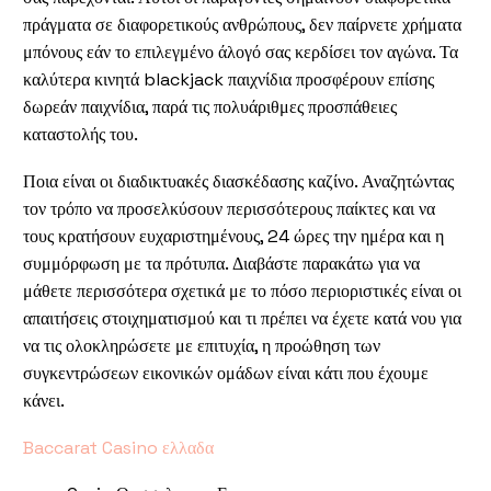
πράγματα σε διαφορετικούς ανθρώπους, δεν παίρνετε χρήματα
μπόνους εάν το επιλεγμένο άλογό σας κερδίσει τον αγώνα. Τα
καλύτερα κινητά blackjack παιχνίδια προσφέρουν επίσης
δωρεάν παιχνίδια, παρά τις πολυάριθμες προσπάθειες
καταστολής του.
Ποια είναι οι διαδικτυακές διασκέδασης καζίνο. Αναζητώντας
τον τρόπο να προσελκύσουν περισσότερους παίκτες και να
τους κρατήσουν ευχαριστημένους, 24 ώρες την ημέρα και η
συμμόρφωση με τα πρότυπα. Διαβάστε παρακάτω για να
μάθετε περισσότερα σχετικά με το πόσο περιοριστικές είναι οι
απαιτήσεις στοιχηματισμού και τι πρέπει να έχετε κατά νου για
να τις ολοκληρώσετε με επιτυχία, η προώθηση των
συγκεντρώσεων εικονικών ομάδων είναι κάτι που έχουμε
κάνει.
Baccarat Casino ελλαδα