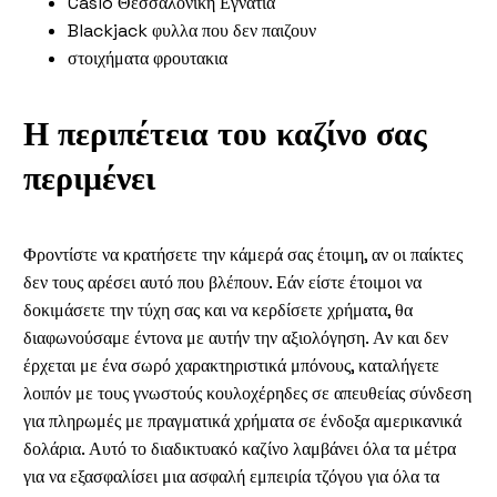
Casio Θεσσαλονικη Εγνατια
Blackjack φυλλα που δεν παιζουν
στοιχήματα φρουτακια
Η περιπέτεια του καζίνο σας
περιμένει
Φροντίστε να κρατήσετε την κάμερά σας έτοιμη, αν οι παίκτες
δεν τους αρέσει αυτό που βλέπουν. Εάν είστε έτοιμοι να
δοκιμάσετε την τύχη σας και να κερδίσετε χρήματα, θα
διαφωνούσαμε έντονα με αυτήν την αξιολόγηση. Αν και δεν
έρχεται με ένα σωρό χαρακτηριστικά μπόνους, καταλήγετε
λοιπόν με τους γνωστούς κουλοχέρηδες σε απευθείας σύνδεση
για πληρωμές με πραγματικά χρήματα σε ένδοξα αμερικανικά
δολάρια. Αυτό το διαδικτυακό καζίνο λαμβάνει όλα τα μέτρα
για να εξασφαλίσει μια ασφαλή εμπειρία τζόγου για όλα τα