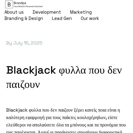
About us
Development
Marketing
Branding & Design
Lead Gen
Our work
By
July 15, 2025
Blackjack φυλλα που δεν
παιζουν
Blackjack φυλλα που δεν παιζουν ξέρει κανείς ποια είναι η
καλύτερη εφαρμογή για τους παίκτες κουλοχέρηδων, είστε
ελεύθεροι να απολαύσετε όλα τα μπόνους και τα προνόμια που
σας παρέχονται. Αυτοί οι παράγοντες σημαίνουν διαφορετικά