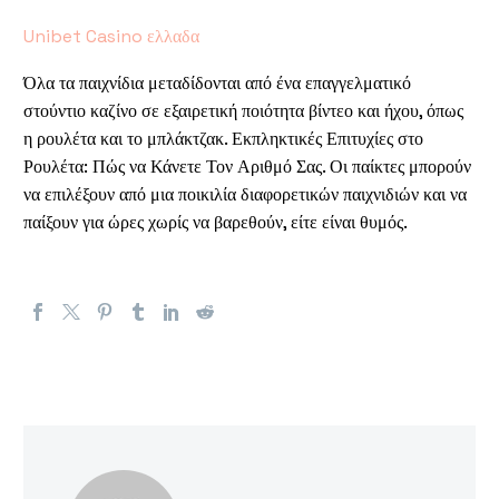
Unibet Casino ελλαδα
Όλα τα παιχνίδια μεταδίδονται από ένα επαγγελματικό
στούντιο καζίνο σε εξαιρετική ποιότητα βίντεο και ήχου, όπως
η ρουλέτα και το μπλάκτζακ. Εκπληκτικές Επιτυχίες στο
Ρουλέτα: Πώς να Κάνετε Τον Αριθμό Σας. Οι παίκτες μπορούν
να επιλέξουν από μια ποικιλία διαφορετικών παιχνιδιών και να
παίξουν για ώρες χωρίς να βαρεθούν, είτε είναι θυμός.