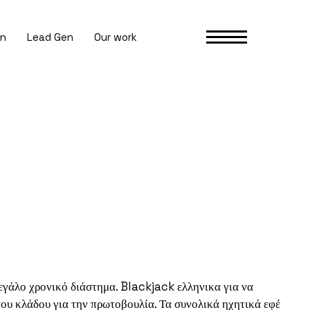
gn
Lead Gen
Our work
εγάλο χρονικό διάστημα. Blackjack ελληνικα για να
 του κλάδου για την πρωτοβουλία. Τα συνολικά ηχητικά εφέ