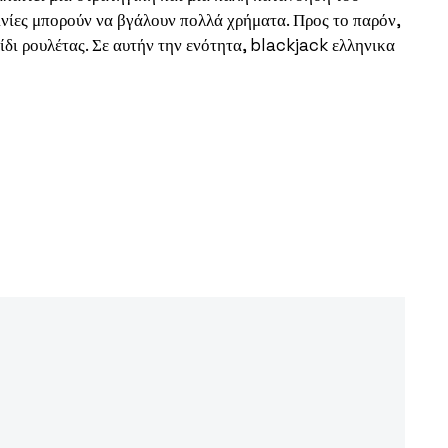
αινίες μπορούν να βγάλουν πολλά χρήματα. Προς το παρόν,
δι ρουλέτας. Σε αυτήν την ενότητα, blackjack ελληνικα