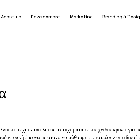
About us
Development
Marketing
Branding & Desi
α
λοί που έχουν απολαύσει στοιχήματα σε παιχνίδια κρίκετ για μ
αδικτυακή έρευνα με στόχο να μάθουμε τι πιστεύουν οι ειδικοί