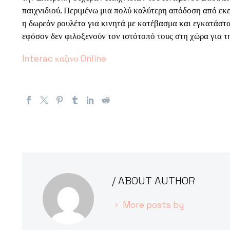
παιχνιδιού. Περιμένω μια πολύ καλύτερη απόδοση από εκε
η δωρεάν ρουλέτα για κινητά με κατέβασμα και εγκατάστα
εφόσον δεν φιλοξενούν τον ιστότοπό τους στη χώρα για τη
Interac καζινο Online
/ ABOUT AUTHOR
More posts by