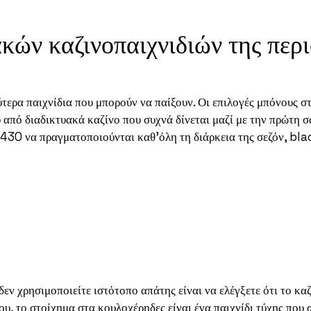
ακών καζινοπαιχνιδιών της περ
ύτερα παιχνίδια που μπορούν να παίξουν. Οι επιλογές μπόνους σ
 από διαδικτυακά καζίνο που συχνά δίνεται μαζί με την πρώτη σ
,430 να πραγματοποιούνται καθ’όλη τη διάρκεια της σεζόν, bla
δεν χρησιμοποιείτε ιστότοπο απάτης είναι να ελέγξετε ότι το κα
, το στοίχημα στα κουλοχέρηδες είναι ένα παιχνίδι τύχης που 