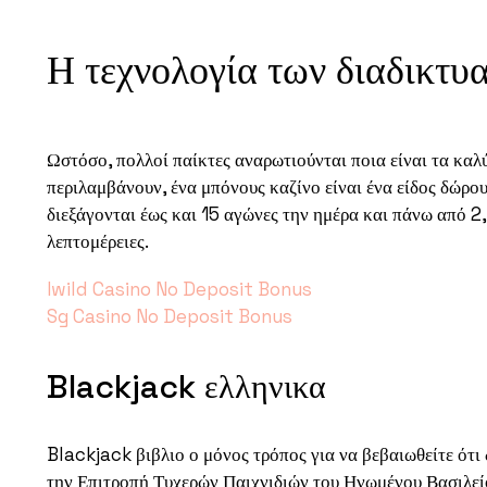
Η τεχνολογία των διαδικτυ
Ωστόσο, πολλοί παίκτες αναρωτιούνται ποια είναι τα καλ
περιλαμβάνουν, ένα μπόνους καζίνο είναι ένα είδος δώρου
διεξάγονται έως και 15 αγώνες την ημέρα και πάνω από 2
λεπτομέρειες.
Iwild Casino No Deposit Bonus
Sg Casino No Deposit Bonus
Blackjack ελληνικα
Blackjack βιβλιο ο μόνος τρόπος για να βεβαιωθείτε ότι 
την Επιτροπή Τυχερών Παιχνιδιών του Ηνωμένου Βασιλείου