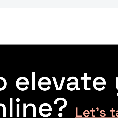
 elevate
nline?
Let’s t