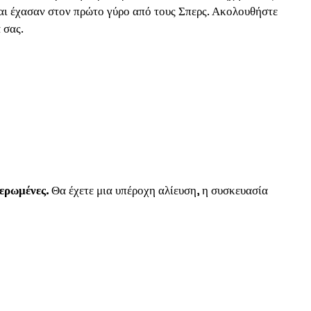
και έχασαν στον πρώτο γύρο από τους Σπερς. Ακολουθήστε
 σας.
μερωμένες.
Θα έχετε μια υπέροχη αλίευση, η συσκευασία