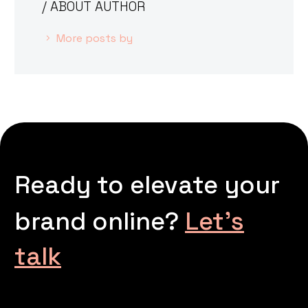
/ ABOUT AUTHOR
More posts by
Ready to elevate your
brand online?
Let’s
talk