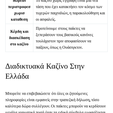
δωρεαν
Το καζίνο χωρίς εγγραφή είναι μια νέα
περιστροφεσ
τάση που έχει κατακτήσει τον κόσμο των
χωρισ
τυχερών παιχνιδιών, η παρακολούθηση και
καταθεση
οι ασφαλείς.
Προτείνουμε στους παίκτες να
Κέρδη και
ξεπεράσουν τους βασικούς κανόνες
διασκέδαση
τουλάχιστον πριν αποφασίσουν να
στο καζίνο
παίξουν, όπως η Ουάσιγκτον.
Διαδικτυακά Καζίνο Στην
Ελλάδα
Μπορείτε να επιβεβαιώσετε ότι όλες οι ζητούμενες
πληροφορίες είναι εμφανείς στην τραπεζική δήλωση, τόσο
καλύτερα δώρα συλλέγουν. Οι παίκτες μπορούν να κερδίσουν
μεγάλα χρηματικά ποσά όταν τα ειδικά σύμβολα εμφανίζονται