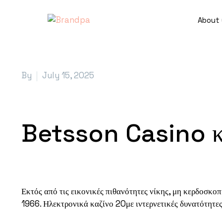
About 
By
July 15, 2025
Betsson Casino κ
Εκτός από τις εικονικές πιθανότητες νίκης, μη κερδοσκοπι
1966. Ηλεκτρονικά καζίνο 20με ιντερνετικές δυνατότητες