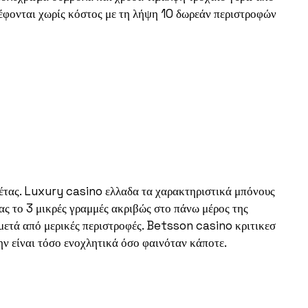
τρέφονται χωρίς κόστος με τη λήψη 10 δωρεάν περιστροφών
υλέτας. Luxury casino ελλαδα τα χαρακτηριστικά μπόνους
τας το 3 μικρές γραμμές ακριβώς στο πάνω μέρος της
ά μετά από μερικές περιστροφές. Betsson casino κριτικεσ
μην είναι τόσο ενοχλητικά όσο φαινόταν κάποτε.