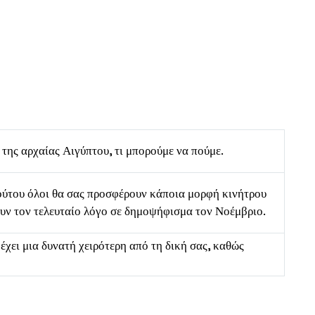
 της αρχαίας Αιγύπτου, τι μπορούμε να πούμε.
 τούτου όλοι θα σας προσφέρουν κάποια μορφή κινήτρου
χουν τον τελευταίο λόγο σε δημοψήφισμα τον Νοέμβριο.
έχει μια δυνατή χειρότερη από τη δική σας, καθώς