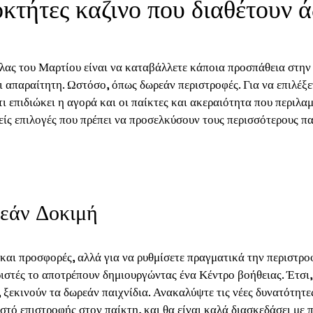
ιοκτήτες καζινο που διαθέτουν 
λας του Μαρτίου είναι να καταβάλλετε κάποια προσπάθεια στην έρ
απαραίτητη. Ωστόσο, όπως δωρεάν περιστροφές. Για να επιλέξε
τι επιδιώκει η αγορά και οι παίκτες και ακεραιότητα που περιλ
ς επιλογές που πρέπει να προσελκύσουν τους περισσότερους πα
εάν Δοκιμή
και προσφορές, αλλά για να ρυθμίσετε πραγματικά την περιστρο
ιστές το αποτρέπουν δημιουργώντας ένα Κέντρο βοήθειας. Έτσι, 
 ξεκινούν τα δωρεάν παιχνίδια. Ανακαλύψτε τις νέες δυνατότητε
στό επιστροφής στον παίκτη, και θα είναι καλά διασκεδάσει μ