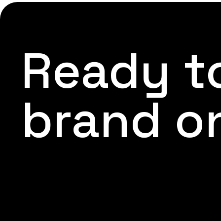
Ready to
brand o