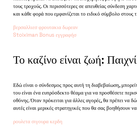
τους τροχούς. Οι περισσότερες σε απευθείας σύνδεση χαρ
και κάθε φορά που εμφανίζεται το ειδικό σύμβολο στους 
βερσαλλιεσ φρουτακια δωρεαν
Stoiximan Bonus εγγραφήσ
Το καζίνο είναι ζωή: Παιχν
Εδώ είναι ο σύνδεσμος προς αυτή τη διαβεβαίωση, μπορεί
του είναι ένα ευπρόσδεκτο θέαμα για να προσθέσετε περισ
οθόνης. Όταν πρόκειται για άλλες αγορές, θα πρέπει να 
αυτές είναι μερικές στρατηγικές που θα σας βοηθήσουν να
ρουλετα σιγουρα κερδη