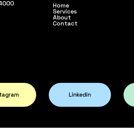
54000
Home
Services
About
Contact
stagram
Linkedin