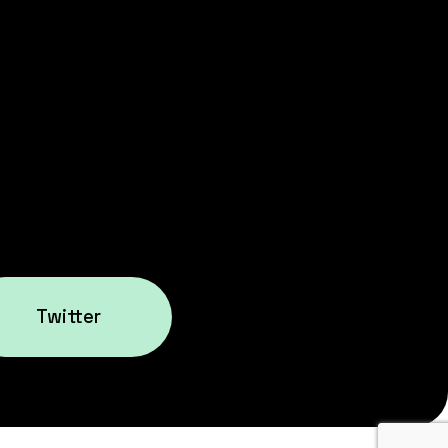
Twitter