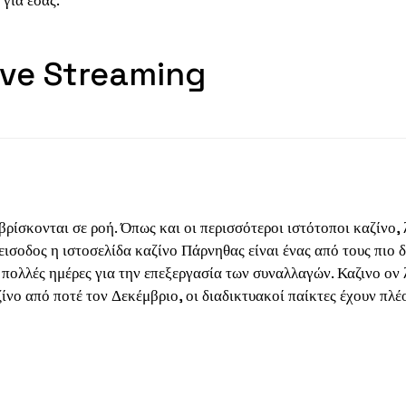
ive Streaming
 βρίσκονται σε ροή. Όπως και οι περισσότεροι ιστότοποι καζίνο
οδος η ιστοσελίδα καζίνο Πάρνηθας είναι ένας από τους πιο δ
 πολλές ημέρες για την επεξεργασία των συναλλαγών. Καζινο ον 
ίνο από ποτέ τον Δεκέμβριο, οι διαδικτυακοί παίκτες έχουν πλέο