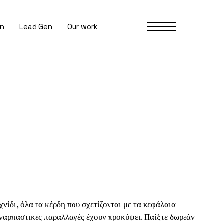
gn
Lead Gen
Our work
ίδι, όλα τα κέρδη που σχετίζονται με τα κεφάλαια
υναρπαστικές παραλλαγές έχουν προκύψει. Παίξτε δωρεάν