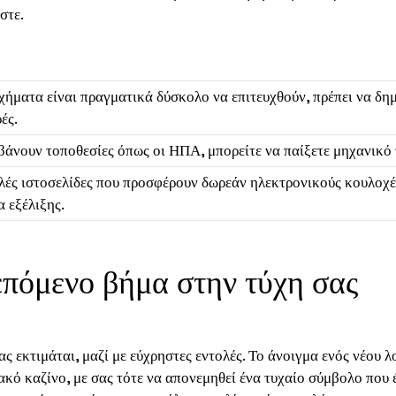
στε.
χήματα είναι πραγματικά δύσκολο να επιτευχθούν, πρέπει να δη
ές.
βάνουν τοποθεσίες όπως οι ΗΠΑ, μπορείτε να παίξετε μηχανικό τ
ές ιστοσελίδες που προσφέρουν δωρεάν ηλεκτρονικούς κουλοχέρ
 εξέλιξης.
 επόμενο βήμα στην τύχη σας
 εκτιμάται, μαζί με εύχρηστες εντολές. Το άνοιγμα ενός νέου 
ακό καζίνο, με σας τότε να απονεμηθεί ένα τυχαίο σύμβολο που 