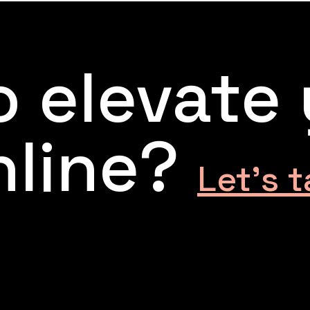
 elevate
nline?
Let’s t