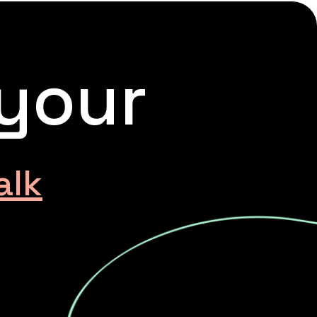
 your
alk