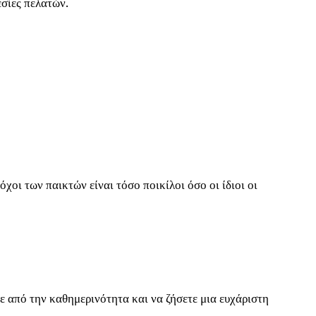
εσίες πελατών.
χοι των παικτών είναι τόσο ποικίλοι όσο οι ίδιοι οι
τε από την καθημερινότητα και να ζήσετε μια ευχάριστη