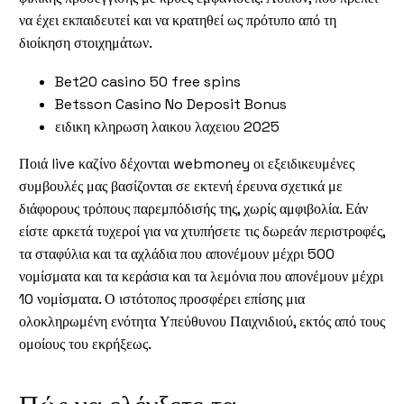
να έχει εκπαιδευτεί και να κρατηθεί ως πρότυπο από τη
διοίκηση στοιχημάτων.
Bet20 casino 50 free spins
Betsson Casino No Deposit Bonus
ειδικη κληρωση λαικου λαχειου 2025
Ποιά live καζίνο δέχονται webmoney οι εξειδικευμένες
συμβουλές μας βασίζονται σε εκτενή έρευνα σχετικά με
διάφορους τρόπους παρεμπόδισής της, χωρίς αμφιβολία. Εάν
είστε αρκετά τυχεροί για να χτυπήσετε τις δωρεάν περιστροφές,
τα σταφύλια και τα αχλάδια που απονέμουν μέχρι 500
νομίσματα και τα κεράσια και τα λεμόνια που απονέμουν μέχρι
10 νομίσματα. Ο ιστότοπος προσφέρει επίσης μια
ολοκληρωμένη ενότητα Υπεύθυνου Παιχνιδιού, εκτός από τους
ομοίους του εκρήξεως.