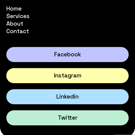
Home
Services
About
Contact
Facebook
Instagram
Linkedin
Twitter