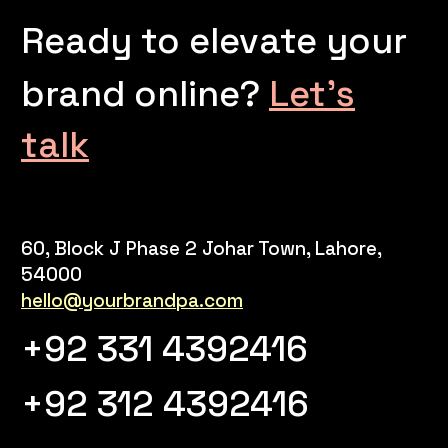
Ready to elevate your
brand online?
Let’s
talk
60, Block J Phase 2 Johar Town, Lahore,
54000
hello@yourbrandpa.com
+92 331 4392416
+92 312 4392416