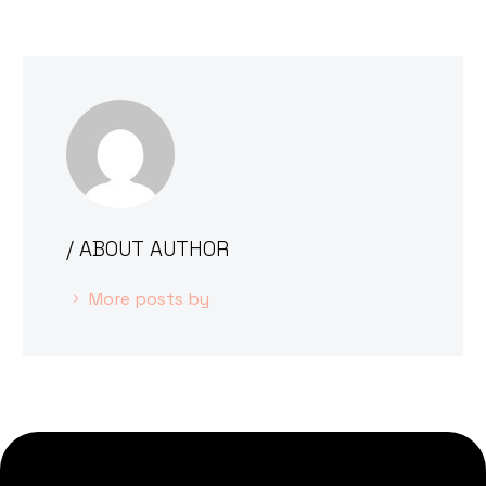
/ ABOUT AUTHOR
More posts by