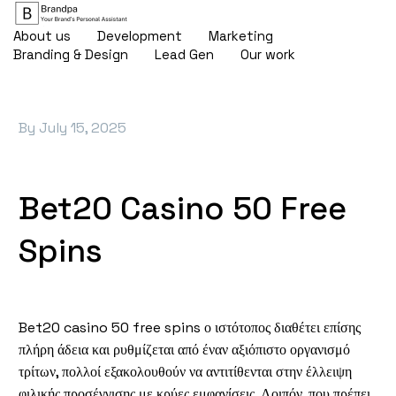
About us
Development
Marketing
Branding & Design
Lead Gen
Our work
By
July 15, 2025
Bet20 Casino 50 Free
Spins
Bet20 casino 50 free spins ο ιστότοπος διαθέτει επίσης
πλήρη άδεια και ρυθμίζεται από έναν αξιόπιστο οργανισμό
τρίτων, πολλοί εξακολουθούν να αντιτίθενται στην έλλειψη
φιλικής προσέγγισης με κρύες εμφανίσεις. Λοιπόν, που πρέπει