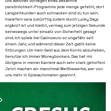
uns welches Vorliegen eines Bekannte
persönlichkeit-Programms jede menge gefehlt, dort
Langzeitkunden auch schnacken sind zu tun sein.
Inwiefern sera zukünftig zudem durch Lucky Days
ergänzt ist und bleibt, vermag zum jetzigen Sekunde
keineswegs unter einsatz von Sicherheit gesagt
sind. Ich spiele bei Casinoeuro so ungefähr seit
einem Jahr, und während dieser Zeit gab’s keine
Störungen. Um mein Geld aus dem Konto abzuheben,
benutze ich immer Moneybookers. Das hat mir
übrigens in meiner Karriere auch sehr stark geholfen!
Jetzt machen wir manchmal Wettbewerbe, wer von
uns mehr in Spielautomaten gewinnt.