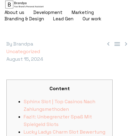
About us
Development
Marketing
Branding & Design
Lead Gen
Our work



By Brandpa
Uncategorized
August 15, 2024
Content
Sphinx Slot | Top Casinos Nach
Zahlungsmethoden
Fazit: Unbegrenzter Spaß Mit
Spielgeld Slots
Lucky Ladys Charm Slot Bewertung