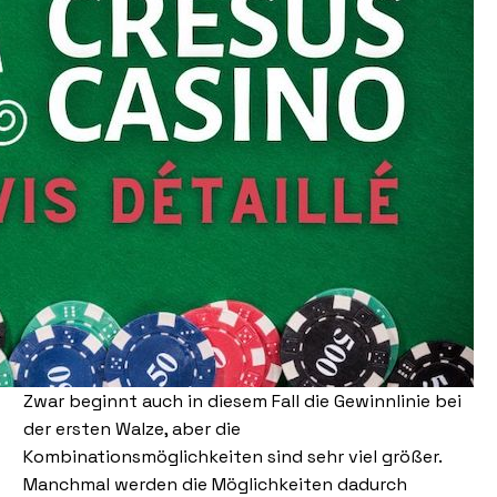
Zwar beginnt auch in diesem Fall die Gewinnlinie bei
der ersten Walze, aber die
Kombinationsmöglichkeiten sind sehr viel größer.
Manchmal werden die Möglichkeiten dadurch