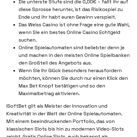
Die unterste Stufe sind die 0,00€ – fallt ihr auf
diese Sprosse herunter, ist das Risikospiel zu
Ende und ihr habt euren Gewinn verspielt.
Das Weiss Casino ist ohne Frage eine gute Wahl,
wenn Sie ein bestes Online Casino Echtgeld
suchen.
Online Spielautomaten sind beliebter denn je
und machen in den meisten Online Spielbanken
den Großteil des Angebots aus.
Wenn Sie Ihr Glück besonders herausfordern
möchten, können Sie durch nur einen Klick den
Max Bet Knopf betätigen und so den
Maximalbetrag aktivieren.
ISoftBet gilt als Meister der Innovation und
Kreativität in der Welt der Online Spielautomaten.
Mit einem beeindruckenden Portfolio, das von
klassischen Slots bis hin zu modernen Video-Slots
reicht. Gratis Online Slots, auch bekannt als