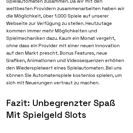
Spielautomaten zusammen. Da wir mit den
weltbesten Providern zusammenarbeiten haben wir
die Möglichkeit, über 1.000 Spiele auf unserer
Webseite zur Verfügung zu stellen. Heutzutage
kommen immer mehr Möglichkeiten und
Spielmechaniken dazu. Kaum ein Monat vergeht,
ohne dass ein Provider mit einer neuen Innovation
auf den Markt prescht. Bonus Features, neue
Grafiken, Animationen und Videosequenzen erhöhen
den Wiederspielwert eines Spielautomaten. Bei uns
können Sie Automatenspiele kostenlos spielen, um
sich mit Neuerungen vertraut zu machen.
Fazit: Unbegrenzter Spaß
Mit Spielgeld Slots