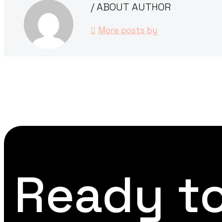
/ ABOUT AUTHOR
More posts by
Ready to