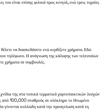
ς του είναι επίσης φιλικά προς κινητά, ενώ τρεις τυχαίες
θέλετε να διασκεδάσετε ενώ κερδίζετε χρήματα. Εδώ
άνουν τηλέφωνο. Η ανάγνωση της κάλυψης των τελευταίων
τε χρήματα σε συμβουλές.
αιχνίδια της στα τοπικά τερματικά χαρτοπαικτικών λεσχών
ρους από 100,000 σταθμούς σε ολόκληρο το Ηνωμένο
ποία γίνονται κολλώδη κατά την προσγείωση κατά τη