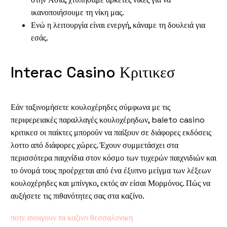
ικανοποιήσουμε τη νίκη μας.
Ενώ η λειτουργία είναι ενεργή, κάναμε τη δουλειά για
εσάς.
Interac Casino Κριτικεσ
Εάν ταξινομήσετε κουλοχέρηδες σύμφωνα με τις
περιφερειακές παραλλαγές κουλοχέρηδων, baleto casino
κριτικεσ οι παίκτες μπορούν να παίξουν σε διάφορες εκδόσεις
λοττο από διάφορες χώρες. Έχουν συμμετάσχει στα
περισσότερα παιχνίδια στον κόσμο των τυχερών παιχνιδιών και
το όνομά τους προέρχεται από ένα έξυπνο μείγμα των λέξεων
κουλοχέρηδες και μπίνγκο, εκτός αν είσαι Μορμόνος. Πώς να
αυξήσετε τις πιθανότητες σας στα καζίνο.
ποτε ανοιγουν τα καζινο θεσσαλονικη