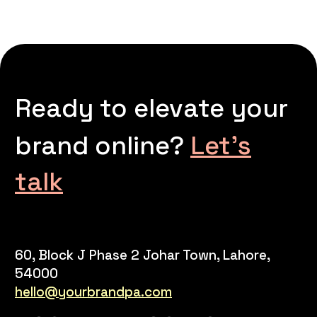
Ready to elevate your
brand online?
Let’s
talk
60, Block J Phase 2 Johar Town, Lahore,
54000
hello@yourbrandpa.com