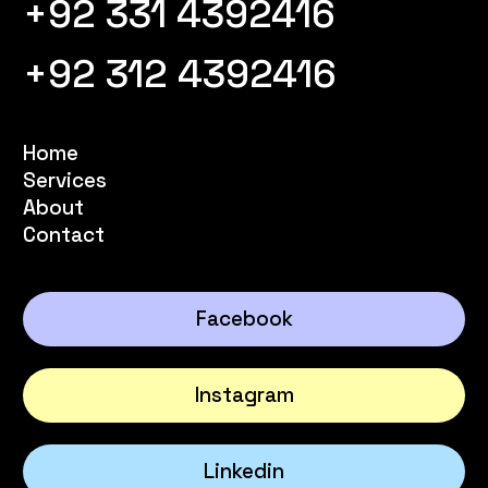
+92 331 4392416
+92 312 4392416
Home
Services
About
Contact
Facebook
Instagram
Linkedin