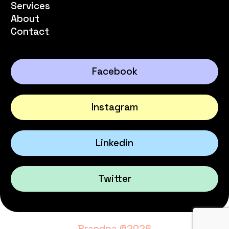
Services
About
Contact
Facebook
Instagram
Linkedin
Twitter
Brandpa ©2026