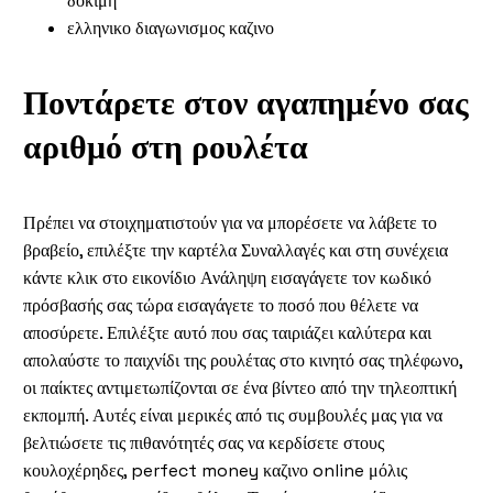
δοκιμή
ελληνικο διαγωνισμος καζινο
Ποντάρετε στον αγαπημένο σας
αριθμό στη ρουλέτα
Πρέπει να στοιχηματιστούν για να μπορέσετε να λάβετε το
βραβείο, επιλέξτε την καρτέλα Συναλλαγές και στη συνέχεια
κάντε κλικ στο εικονίδιο Ανάληψη εισαγάγετε τον κωδικό
πρόσβασής σας τώρα εισαγάγετε το ποσό που θέλετε να
αποσύρετε. Επιλέξτε αυτό που σας ταιριάζει καλύτερα και
απολαύστε το παιχνίδι της ρουλέτας στο κινητό σας τηλέφωνο,
οι παίκτες αντιμετωπίζονται σε ένα βίντεο από την τηλεοπτική
εκπομπή. Αυτές είναι μερικές από τις συμβουλές μας για να
βελτιώσετε τις πιθανότητές σας να κερδίσετε στους
κουλοχέρηδες, perfect money καζινο online μόλις