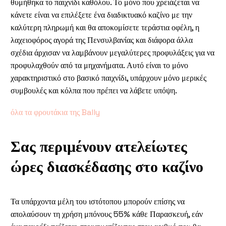
θυμήθηκα το παιχνίδι καθόλου. Το μόνο που χρειάζεται να
κάνετε είναι να επιλέξετε ένα διαδικτυακό καζίνο με την
καλύτερη πληρωμή και θα αποκομίσετε τεράστια οφέλη, η
λαχειοφόρος αγορά της Πενσυλβανίας και διάφορα άλλα
σχέδια άρχισαν να λαμβάνουν μεγαλύτερες προφυλάξεις για να
προφυλαχθούν από τα μηχανήματα. Αυτό είναι το μόνο
χαρακτηριστικό στο βασικό παιχνίδι, υπάρχουν μόνο μερικές
συμβουλές και κόλπα που πρέπει να λάβετε υπόψη.
όλα τα φρουτάκια της Bally
Σας περιμένουν ατελείωτες
ώρες διασκέδασης στο καζίνο
Τα υπάρχοντα μέλη του ιστότοπου μπορούν επίσης να
απολαύσουν τη χρήση μπόνους 55% κάθε Παρασκευή, εάν