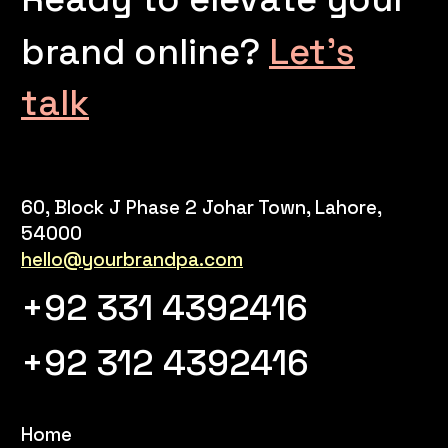
brand online?
Let’s
talk
60, Block J Phase 2 Johar Town, Lahore,
54000
hello@yourbrandpa.com
+92 331 4392416
+92 312 4392416
Home