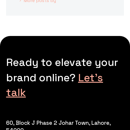
More posts by
Ready to elevate your
brand online?
Let’s
talk
60, Block J Phase 2 Johar Town, Lahore,