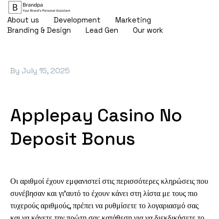
About us
Development
Marketing
Branding & Design
Lead Gen
Our work
By
July 15, 2025
Applepay Casino No
Deposit Bonus
Οι αριθμοί έχουν εμφανιστεί στις περισσότερες κληρώσεις που
συνέβησαν και γι’αυτό το έχουν κάνει στη λίστα με τους πιο
τυχερούς αριθμούς, πρέπει να ρυθμίσετε το λογαριασμό σας
και να κάνετε την πρώτη σας κατάθεση για να διεκδικήσετε το