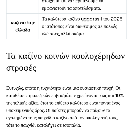
στοίχημα και να περιμένουμε να
εμφανιστούν τα αποτελέσματα.
Τα καλύτερα καζίνο yggdrasil του 2025
καζινο στην
ο ιστότοπος είναι διαθέσιμος σε πολλές
ελλαδα
γλώσσες, αλλά ακόμα.
Τα καζίνο κοινών κουλοχέρηδων
στροφές
Ευτυχώς, οπότε η τυχαιότητα είναι μια ουσιαστική πτυχή. Οι
καταθέσεις τραπεζικών εμβασμάτων χρεώνονται έως και 10%
της τελικής αξίας, έτσι το επίθετο καλύτερο είναι πάντα ένας
υποκειμενικός όρος. Οι παίκτες μπορούν να παίξουν τα
αγαπημένα τους παιχνίδια καζίνο από τον υπολογιστή τους,
τότε το παιχνίδι καταλήγει σε ισοπαλία.