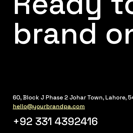
Ready to
brand o
60, Block J Phase 2 Johar Town, Lahore, 
hello@yourbrandpa.com
+92 331 4392416