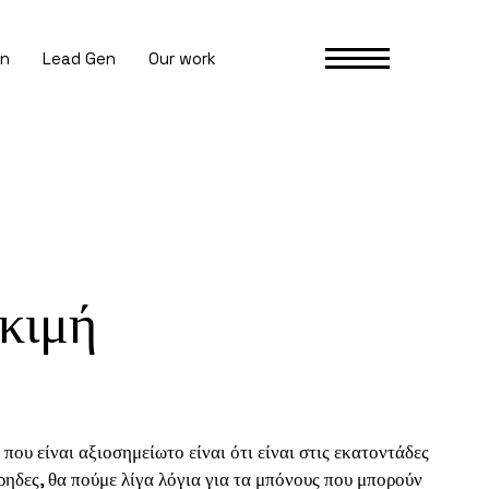
gn
Lead Gen
Our work
κιμή
που είναι αξιοσημείωτο είναι ότι είναι στις εκατοντάδες
ρηδες, θα πούμε λίγα λόγια για τα μπόνους που μπορούν