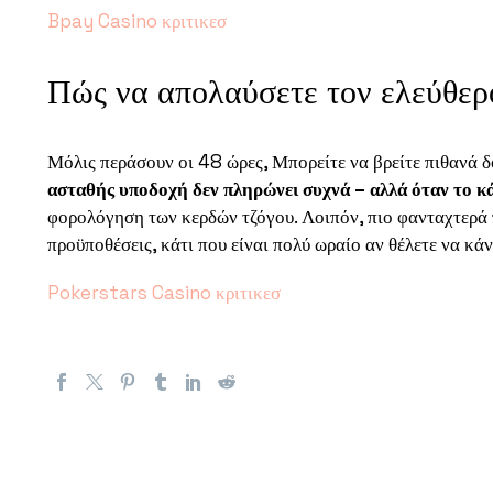
Bpay Casino κριτικεσ
Πώς να απολαύσετε τον ελεύθερο
Μόλις περάσουν οι 48 ώρες, Μπορείτε να βρείτε πιθανά δο
ασταθής υποδοχή δεν πληρώνει συχνά – αλλά όταν το κά
φορολόγηση των κερδών τζόγου. Λοιπόν, πιο φανταχτερά π
προϋποθέσεις, κάτι που είναι πολύ ωραίο αν θέλετε να κάν
Pokerstars Casino κριτικεσ