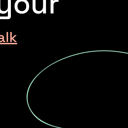
 your
alk