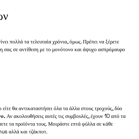
ων
ίνει πολλά τα τελευταία χρόνια, όμως. Πρέπει να ξέρετε
όνη σας σε αντίθεση με το μονότονο και άψυχο ασπρόμαυρο
ο είτε θα αντικαταστήσει όλα τα άλλα στους τροχούς, δύο
νο.
Αν ακολουθήσεις αυτές τις συμβουλές, έχουν 10 από τα
ετε τα προϊόντα τους. Μοιράστε επτά φύλλα σε κάθε
nus αλλά και τζάκποτ.