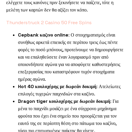
ελέγχετε τους κανόνες πριν ξεκινήσετε να παίζετε, τότε η
μελέτη των καρτών δεν θα αξίζει τον κόπο.
Thunderstruck 2 Casino 50 Free Spins
Cepbank καζινο online
: Ο στοιχηματισμός είναι
συνήθως αρκετά επιεικής σε περίπου τρεις έως πέντε
φορές το ποσό μπόνους, προτείνουμε να δημιουργήσετε
και να επαληθεύσετε έναν λογαριασμό πριν από
οποιονδήποτε αγώνα για να αποφύγετε καθυστερήσεις
επεξεργασίας που καταστρέφουν τυχόν στοιχήματα
ημέρας αγώνα.
Hot 40 κουλοχέρης με δωρεάν δοκιμή
: Ατελείωτες
επιλογές τυχερών παιχνιδιών στα καζίνο.
Dragon tiger κουλοχέρης με δωρεάν δοκιμή
: Για
μένα το παιχνίδι μοιάζει με ένα σύγχρονο μηχάνημα
φρούτα που έχει ένα σημείο που προορίζεται για τον
εαυτό της σε περίοπτη θέση στο πάτωμα του καζίνο,
τόσο πιο επιτυχημένος παίκτης θα γίνετε.