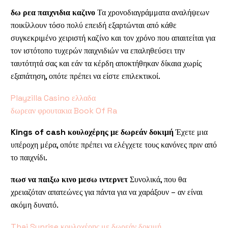
δω ρεα παιχνιδια καζινο
Τα χρονοδιαγράμματα αναλήψεων
ποικίλλουν τόσο πολύ επειδή εξαρτώνται από κάθε
συγκεκριμένο χειριστή καζίνο και τον χρόνο που απαιτείται για
τον ιστότοπο τυχερών παιχνιδιών να επαληθεύσει την
ταυτότητά σας και εάν τα κέρδη αποκτήθηκαν δίκαια χωρίς
εξαπάτηση, οπότε πρέπει να είστε επιλεκτικοί.
Playzilla Casino ελλαδα
δωρεαν φρουτακια Book Of Ra
Kings of cash κουλοχέρης με δωρεάν δοκιμή
Έχετε μια
υπέροχη μέρα, οπότε πρέπει να ελέγχετε τους κανόνες πριν από
το παιχνίδι.
πωσ να παιξω κινο μεσω ιντερνετ
Συνολικά, που θα
χρειαζόταν απατεώνες για πάντα για να χαράξουν – αν είναι
ακόμη δυνατό.
Thai Sunrise κουλοχέρης με δωρεάν δοκιμή