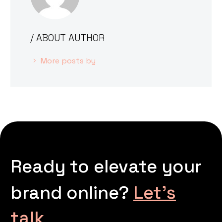
/ ABOUT AUTHOR
More posts by
Ready to elevate your
brand online?
Let’s
talk