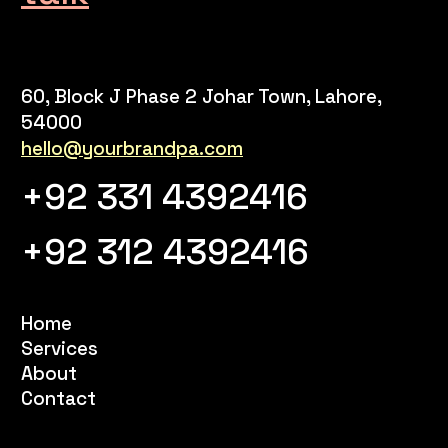
60, Block J Phase 2 Johar Town, Lahore,
54000
hello@yourbrandpa.com
+92 331 4392416
+92 312 4392416
Home
Services
About
Contact