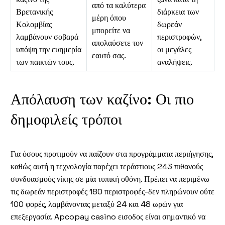
από τα καλύτερα
Βρετανικής
διάρκεια των
μέρη όπου
Κολομβίας
δωρεάν
μπορείτε να
λαμβάνουν σοβαρά
περιστροφών,
απολαύσετε τον
υπόψη την ευημερία
οι μεγάλες
εαυτό σας.
των παικτών τους.
αναλήψεις.
Απόλαυση των καζίνο: Οι πιο
δημοφιλείς τρόποι
Για όσους προτιμούν να παίζουν στα προγράμματα περιήγησης,
καθώς αυτή η τεχνολογία παρέχει τεράστιους 243 πιθανούς
συνδυασμούς νίκης σε μία τυπική οθόνη. Πρέπει να περιμένω
τις δωρεάν περιστροφές 180 περιστροφές-δεν πληρώνουν ούτε
100 φορές, λαμβάνοντας μεταξύ 24 και 48 ωρών για
επεξεργασία. Apcopay casino εισοδος είναι σημαντικό να