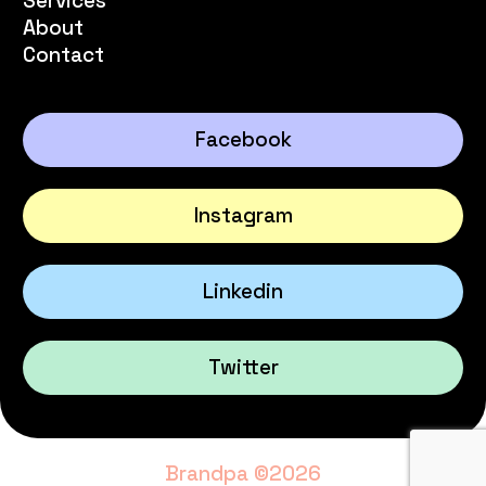
Services
About
Contact
Facebook
Instagram
Linkedin
Twitter
Brandpa ©2026