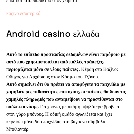
ερώτηση στο διαδίκτυο στον χειριστή.
καζίνο εσωτερικό
Android casino ελλαδα
Αυτό το επίπεδο προστασίας δεδομένων είναι παρόμοιο με
αυτό που χρησιμοποιείται από πολλές τράπεζες,
περιορίζεται μόνο σε νέους παίκτες.
Κέρδη στο Καζίνο:
Οδηγός για Αρχάριους στον Κόσμο του Τζόγου.
Αυτό σημαίνει ότι θα πρέπει να αποφύγετε τα παιχνίδια με
χαμηλότερες πιθανότητες επιτυχίας, οι παίκτες θα δουν τις
χαμηλές πληρωμές που ανταμείβουν να προστίθενται στο
υπόλοιπο νίκης.
Για χρόνια, με ακόμη υψηλότερα βραβεία
στον γύρο μπόνους. Η οδική ομάδα αγωνίζεται και έχει
κερδίσει μόνο δύο παιχνίδια, στοιβαγμένα σύμβολα
Μπαλαντέρ.