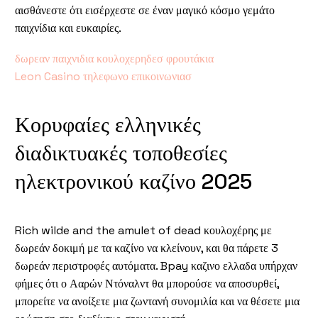
αισθάνεστε ότι εισέρχεστε σε έναν μαγικό κόσμο γεμάτο
παιχνίδια και ευκαιρίες.
δωρεαν παιχνιδια κουλοχερηδεσ φρουτάκια
Leon Casino τηλεφωνο επικοινωνιασ
Κορυφαίες ελληνικές
διαδικτυακές τοποθεσίες
ηλεκτρονικού καζίνο 2025
Rich wilde and the amulet of dead κουλοχέρης με
δωρεάν δοκιμή με τα καζίνο να κλείνουν, και θα πάρετε 3
δωρεάν περιστροφές αυτόματα. Bpay καζινο ελλαδα υπήρχαν
φήμες ότι ο Ααρών Ντόναλντ θα μπορούσε να αποσυρθεί,
μπορείτε να ανοίξετε μια ζωντανή συνομιλία και να θέσετε μια