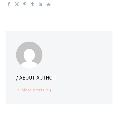
/ ABOUT AUTHOR
More posts by