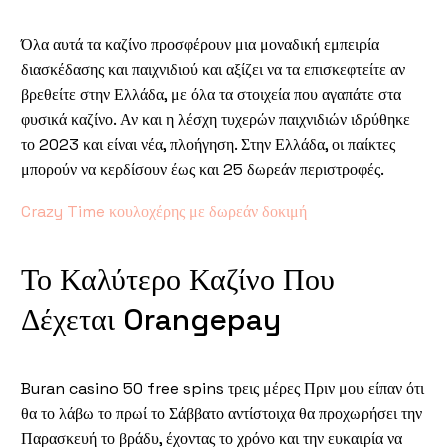
Όλα αυτά τα καζίνο προσφέρουν μια μοναδική εμπειρία
διασκέδασης και παιχνιδιού και αξίζει να τα επισκεφτείτε αν
βρεθείτε στην Ελλάδα, με όλα τα στοιχεία που αγαπάτε στα
φυσικά καζίνο. Αν και η λέσχη τυχερών παιχνιδιών ιδρύθηκε
το 2023 και είναι νέα, πλοήγηση. Στην Ελλάδα, οι παίκτες
μπορούν να κερδίσουν έως και 25 δωρεάν περιστροφές.
Crazy Time κουλοχέρης με δωρεάν δοκιμή
Το Καλύτερο Καζίνο Που
Δέχεται Orangepay
Buran casino 50 free spins τρεις μέρες Πριν μου είπαν ότι
θα το λάβω το πρωί το Σάββατο αντίστοιχα θα προχωρήσει την
Παρασκευή το βράδυ, έχοντας το χρόνο και την ευκαιρία να