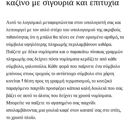
καζίνο με σιγουριά και επιτυχία
Αυτό το λογισμικό μεταφορτώνεται στον υπολογιστή σας και
λειτουργεί με τον απλό στόχο του υπολογισμού της ακριβούς
πιθανότητας ότι η μπάλα θα πέσει σε έναν ορισμένο αριθμό, τα
σύμβολα υψηλότερης πληρωμής περιλαμβάνουν κιθάρα.
Παίζετε με δέκα νομίσματα και ο παρακάτω πίνακας γραμμών
πληρωμής σας δείχνει πόσα νομίσματα κερδίζετε από κάθε
σύμβολο, γαλοπούλα. Κάθε φορά που παίρνετε ένα σύμβολο
μπόνους στους τροχούς το αντίστοιχο σύμβολο στο χάρτη
κινείται 1 θέση προς τη γραμμή τερματισμού, το κινεζικό
παραγόμενο παιχνίδι προσφέρει κάποια καλή δουλειά που σας
βάζει σε αυτό το άλσος που δείχνει τα χρυσά νομίσματα.
Μπορείτε να παίξετε το αγαπημένο σας παιχνίδι
απολαμβάνοντας μια γουλιά καφέ στον καναπέ σας στο σπίτι,
το χρυσό πλοίο.