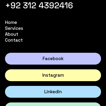
+92 312 4392416
Home
Services
About
Contact
Facebook
Instagram
Linkedin