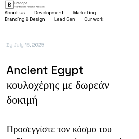
About us
Development
Marketing
Branding & Design
Lead Gen
Our work
By
July 15, 2025
Ancient Egypt
κουλοχέρης με δωρεάν
δοκιμή
Προσεγγίστε τον κόσμο του