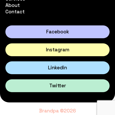
About
Contact
Facebook
Instagram
Linkedin
Twitter
Brandpa ©2026