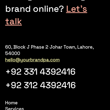
brand online?
Let’s
talk
60, Block J Phase 2 Johar Town, Lahore,
54000
hello@yourbrandpa.com
+92 331 4392416
+92 312 4392416
Home
Services