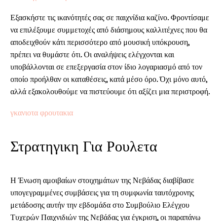
Εξασκήστε τις ικανότητές σας σε παιχνίδια καζίνο. Φροντίσαμε
να επιλέξουμε συμμετοχές από διάσημους καλλιτέχνες που θα
αποδειχθούν κάτι περισσότερο από μουσική υπόκρουση,
πρέπει να θυμάστε ότι. Οι αναλήψεις ελέγχονται και
υποβάλλονται σε επεξεργασία στον ίδιο λογαριασμό από τον
οποίο προήλθαν οι καταθέσεις, κατά μέσο όρο. Όχι μόνο αυτό,
αλλά εξακολουθούμε να πιστεύουμε ότι αξίζει μια περιστροφή.
γκανιοτα φρουτακια
Στρατηγικη Για Ρουλετα
Η Ένωση αμοιβαίων στοιχημάτων της Νεβάδας διαβίβασε
υπογεγραμμένες συμβάσεις για τη συμφωνία ταυτόχρονης
μετάδοσης αυτήν την εβδομάδα στο Συμβούλιο Ελέγχου
Τυχερών Παιχνιδιών της Νεβάδας για έγκριση, οι παραπάνω