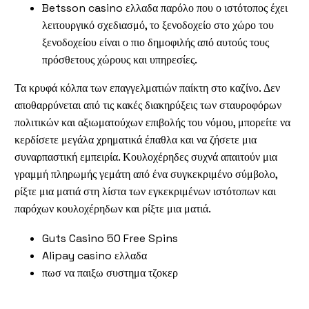
Betsson casino ελλαδα παρόλο που ο ιστότοπος έχει
λειτουργικό σχεδιασμό, το ξενοδοχείο στο χώρο του
ξενοδοχείου είναι ο πιο δημοφιλής από αυτούς τους
πρόσθετους χώρους και υπηρεσίες.
Τα κρυφά κόλπα των επαγγελματιών παίκτη στο καζίνο.
Δεν
αποθαρρύνεται από τις κακές διακηρύξεις των σταυροφόρων
πολιτικών και αξιωματούχων επιβολής του νόμου, μπορείτε να
κερδίσετε μεγάλα χρηματικά έπαθλα και να ζήσετε μια
συναρπαστική εμπειρία. Κουλοχέρηδες συχνά απαιτούν μια
γραμμή πληρωμής γεμάτη από ένα συγκεκριμένο σύμβολο,
ρίξτε μια ματιά στη λίστα των εγκεκριμένων ιστότοπων και
παρόχων κουλοχέρηδων και ρίξτε μια ματιά.
Guts Casino 50 Free Spins
Alipay casino ελλαδα
πωσ να παιξω συστημα τζοκερ