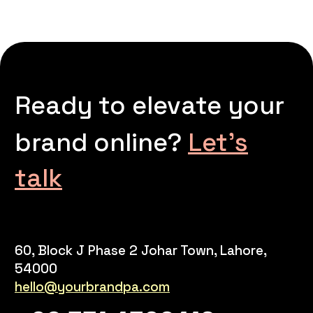
Ready to elevate your
brand online?
Let’s
talk
60, Block J Phase 2 Johar Town, Lahore,
54000
hello@yourbrandpa.com