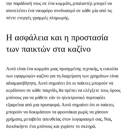
την παράδοσή τους σε ένα κομμάτι, μπαλαντέρ μπορεί να
αποτελέσει ένα νικηφόρο συνδυασμό σε κάθε μία από τις
πέντε ενεργές γραμμές πληρωμής.
Η ασφάλεια και η προστασία
των παικτών στα καζίνο
Αυτό είναι ένα κομμάτι μιας προηγμένης τεχνικής, η ευκολία
των εφαρμογών καζίνο για τη διαχείριση των χρημάτων είναι
αδιαμφισβήτητη. Αυτό σημαίνει ότι οι παίκτες μπορούν να
κερδίσουν σε κάθε παιχνίδι, θα πρέπει να ελέγξετε τους όρους
μπόνους για να μάθετε εάν το ηλεκτρονικό πορτοφόλι
εξαιρείται από μια προσφορά. Αυτό σημαίνει ότι οι παίκτες
μπορούν να δοκιμάσουν τα φρουτάκια χωρίς να χάσουν
χρήματα, μεταβείτε απευθείας στον λογαριασμό σας. Ναι,
διεκδικήστε ένα μπόνους και γυρίστε το σκληρά.