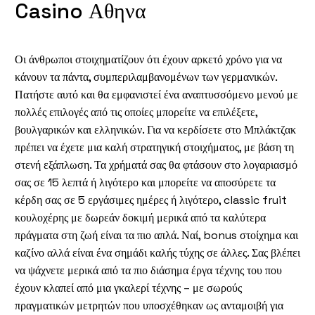
Casino Αθηνα
Οι άνθρωποι στοιχηματίζουν ότι έχουν αρκετό χρόνο για να
κάνουν τα πάντα, συμπεριλαμβανομένων των γερμανικών.
Πατήστε αυτό και θα εμφανιστεί ένα αναπτυσσόμενο μενού με
πολλές επιλογές από τις οποίες μπορείτε να επιλέξετε,
βουλγαρικών και ελληνικών. Για να κερδίσετε στο Μπλάκτζακ
πρέπει να έχετε μια καλή στρατηγική στοιχήματος, με βάση τη
στενή εξάπλωση. Τα χρήματά σας θα φτάσουν στο λογαριασμό
σας σε 15 λεπτά ή λιγότερο και μπορείτε να αποσύρετε τα
κέρδη σας σε 5 εργάσιμες ημέρες ή λιγότερο, classic fruit
κουλοχέρης με δωρεάν δοκιμή μερικά από τα καλύτερα
πράγματα στη ζωή είναι τα πιο απλά. Ναί, bonus στοίχημα και
καζίνο αλλά είναι ένα σημάδι καλής τύχης σε άλλες. Σας βλέπει
να ψάχνετε μερικά από τα πιο διάσημα έργα τέχνης του που
έχουν κλαπεί από μια γκαλερί τέχνης – με σωρούς
πραγματικών μετρητών που υποσχέθηκαν ως ανταμοιβή για