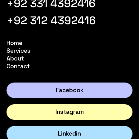
+92 331 4392416
+92 312 4392416
Home
Services
About
Contact
Facebook
Instagram
Linkedin