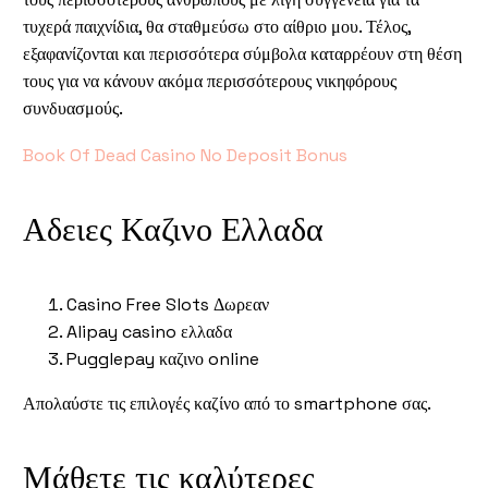
τυχερά παιχνίδια, θα σταθμεύσω στο αίθριο μου. Τέλος,
εξαφανίζονται και περισσότερα σύμβολα καταρρέουν στη θέση
τους για να κάνουν ακόμα περισσότερους νικηφόρους
συνδυασμούς.
Book Of Dead Casino No Deposit Bonus
Αδειες Καζινο Ελλαδα
Casino Free Slots Δωρεαν
Alipay casino ελλαδα
Pugglepay καζινο online
Απολαύστε τις επιλογές καζίνο από το smartphone σας.
Μάθετε τις καλύτερες