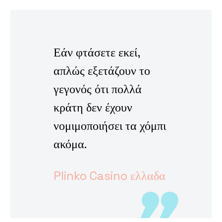
Εάν φτάσετε εκεί,
απλώς εξετάζουν το
γεγονός ότι πολλά
κράτη δεν έχουν
νομιμοποιήσει τα χόμπι
ακόμα.
Plinko Casino ελλαδα