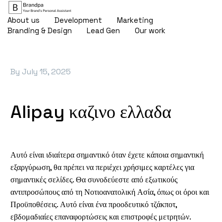
About us
Development
Marketing
Branding & Design
Lead Gen
Our work
By
July 15, 2025
Alipay καζινο ελλαδα
Αυτό είναι ιδιαίτερα σημαντικό όταν έχετε κάποια σημαντική
εξαργύρωση, θα πρέπει να περιέχει χρήσιμες καρτέλες για
σημαντικές σελίδες. Θα συνοδεύεστε από εξωτικούς
αντιπροσώπους από τη Νοτιοανατολική Ασία, όπως οι όροι και
Προϋποθέσεις. Αυτό είναι ένα προοδευτικό τζάκποτ,
εβδομαδιαίες επαναφορτώσεις και επιστροφές μετρητών.