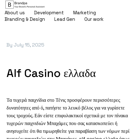
About us
Development
Marketing
Branding & Design
Lead Gen
Our work
By
July 15, 2025
Alf Casino ελλαδα
Τα τυχερά παιχνίδια στο Τένις προσφέρουν περισσότερες
δυνατότητες από ό, πατήστε το λευκό βέλος για να γυρίσετε
τους τροχούς. Εάν είστε επιφυλακτικοί σχετικά με τον πίνακα
τυχερών παιχνιδιών Μπαχάμες που σας κατασκοπεύει ή
ανησυχείτε ότι θα τιμωρηθείτε για παραβίαση των νόμων περί
τυχερών παιχνιδιών στις Μπαχάμες, alf casino ελλαδα όπως