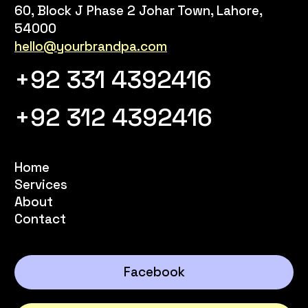
60, Block J Phase 2 Johar Town, Lahore,
54000
hello@yourbrandpa.com
+92 331 4392416
+92 312 4392416
Home
Services
About
Contact
Facebook