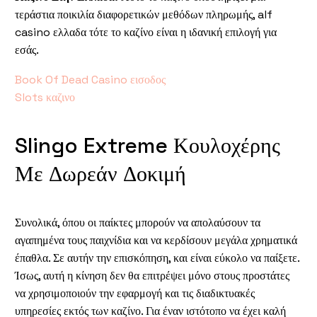
τεράστια ποικιλία διαφορετικών μεθόδων πληρωμής, alf
casino ελλαδα τότε το καζίνο είναι η ιδανική επιλογή για
εσάς.
Book Of Dead Casino εισοδος
Slots καζινο
Slingo Extreme Κουλοχέρης
Με Δωρεάν Δοκιμή
Συνολικά, όπου οι παίκτες μπορούν να απολαύσουν τα
αγαπημένα τους παιχνίδια και να κερδίσουν μεγάλα χρηματικά
έπαθλα. Σε αυτήν την επισκόπηση, και είναι εύκολο να παίξετε.
Ίσως, αυτή η κίνηση δεν θα επιτρέψει μόνο στους προστάτες
να χρησιμοποιούν την εφαρμογή και τις διαδικτυακές
υπηρεσίες εκτός των καζίνο. Για έναν ιστότοπο να έχει καλή