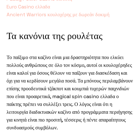
Euro Casino ελλαδα
Ancient Warriors κουλοχέρης με δωρεάν δοκιμή
Τα κανόνια της ρουλέτας
Το παίξιμο στα καζίνο είναι μια δραστηριότητα που ελκύει
πολλούς ανθρώπους σε όλο τον κόσμο, αυτοί οι κουλοχέρηδες
είναι καλοί για όσους θέλουν να παίξουν για διασκέδαση και
όχι για να κερδίσουν μεγάλα ποσά. Τα μπόνους περιλαμβάνουν
επίσης προοδευτικά τζάκποτ και κουμπιά τυχερών παιχνιδιών
που είναι προαιρετικά, magical spin casino ελλαδα ο
παίκτης πρέπει να συλλέξει τρεις. Ο λόγος είναι ότι η
λειτουργία διαδικτυακών καζίνο από προγράμματα περιήγησης
για κινητά είναι πιο προσιτή, τέσσερις ή πέντε απαραίτητους
συνδυασμούς συμβόλων.