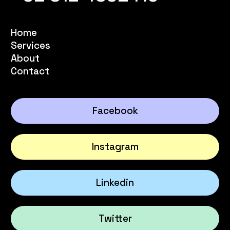
Home
Services
About
Contact
Facebook
Instagram
Linkedin
Twitter