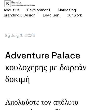
About us
Development
Marketing
Branding & Design
Lead Gen
Our work
By
July 15, 2025
Adventure Palace
κουλοχέρης με δωρεάν
δοκιμή
Απολαύστε τον απόλυτο