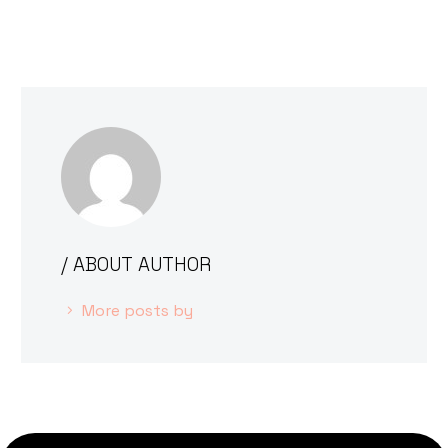
/ ABOUT AUTHOR
More posts by