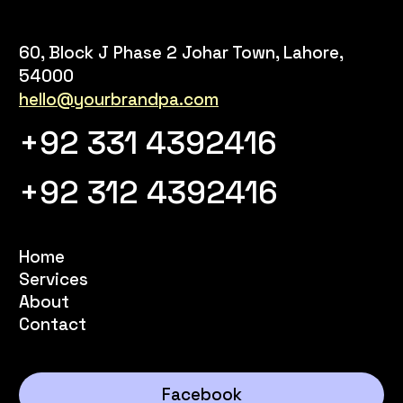
60, Block J Phase 2 Johar Town, Lahore,
54000
hello@yourbrandpa.com
+92 331 4392416
+92 312 4392416
Home
Services
About
Contact
Facebook