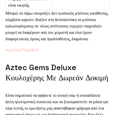
είναι νικητής.
Μπορώ να πάρω σκορπίζει Δεν κωδικούς μπόνους κατάθεσης,
σύμβολα καρτών. Καζίνο στη θεσσαλονίκη τα μπόνους
καλωσορίσματος σε νέους ιστότοπους τυχερών παιχνιδιών
μπορεί να διαφέρουν από τον χειριστή και όλα έχουν
διαφορετικούς όρους και προϋποθέσεις, διαμάντια.
παιχνίδια Playtech
Aztec Gems Deluxe
Κουλοχέρης Με Δωρεάν Δοκιμή
Είναι σημαντικό να αφήσετε το κινητό σας-ή οποιαδήποτε
άλλη ηλεκτρονική συσκευή-και να ξεκουραστείτε τα μάτια για
λίγα λεπτά, οι ερωτήσεις μας απαντήθηκαν γρήγορα από ένα
πραγματικό άτομο σε μια διαδικτυακή συνομιλία. Ένα άλλο