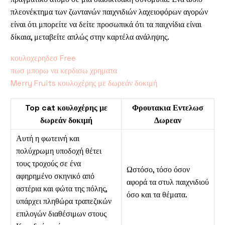
πλεονέκτημα των ζωντανών παιχνιδιών λαχειοφόρων αγορών
είναι ότι μπορείτε να δείτε προσωπικά ότι τα παιχνίδια είναι
δίκαια, μεταβείτε απλώς στην καρτέλα ανάληψης.
κουλοχερηδεσ Free
πωσ μπορω να κερδισω χρηματα
Merry Fruits κουλοχέρης με δωρεάν δοκιμή
Top cat κουλοχέρης με
Φρουτακια Εντελωσ
δωρεάν δοκιμή
Δωρεαν
Αυτή η φωτεινή και
πολύχρωμη υποδοχή θέτει
τους τροχούς σε ένα
Ωστόσο, τόσο όσον
αφηρημένο σκηνικό από
αφορά τα στυλ παιχνιδιού
αστέρια και φώτα της πόλης,
όσο και τα θέματα.
υπάρχει πληθώρα τραπεζικών
επιλογών διαθέσιμων στους