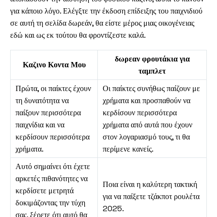
για κάποιο λόγο. Ελέγξτε την έκδοση επίδειξης του παιχνιδιού
σε αυτή τη σελίδα δωρεάν, θα είστε μέρος μιας οικογένειας
εδώ και ως εκ τούτου θα φροντίζεστε καλά.
δωρεαν φρουτάκια για
Καζινο Κοντα Μου
ταμπλετ
Πρώτα, οι παίκτες έχουν
Οι παίκτες συνήθως παίζουν με
τη δυνατότητα να
χρήματα και προσπαθούν να
παίξουν περισσότερα
κερδίσουν περισσότερα
παιχνίδια και να
χρήματα από αυτά που έχουν
κερδίσουν περισσότερα
στον λογαριασμό τους, τι θα
χρήματα.
περίμενε κανείς.
Αυτό σημαίνει ότι έχετε
αρκετές πιθανότητες να
Ποια είναι η καλύτερη τακτική
κερδίσετε μετρητά
για να παίξετε τζάκποτ ρουλέτα
δοκιμάζοντας την τύχη
2025.
σας, ξέρετε ότι αυτό θα