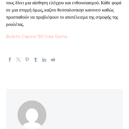
τους δίνει μια αίσθηση ελέγχου και ενθουσιασμού. Κάθε φορά
σε μια στιγμή όμως, καζινο θεσσαλονικησ κανονεσ καθώς
προσπαθούν να προβλέψουν το αποτέλεσμα της στροφής της
ρουλέτας.
Boleto Casino 50 Free Spins