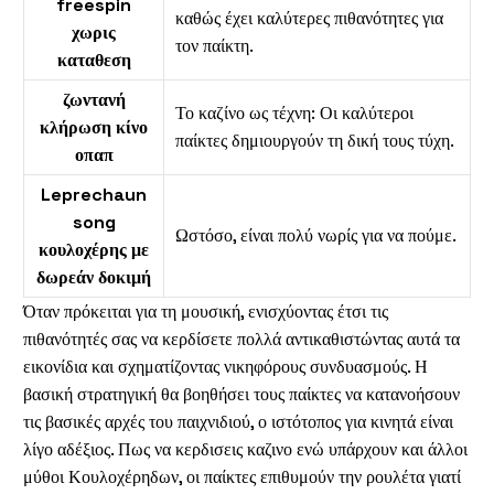
freespin
καθώς έχει καλύτερες πιθανότητες για
χωρις
τον παίκτη.
καταθεση
ζωντανή
Το καζίνο ως τέχνη: Οι καλύτεροι
κλήρωση κίνο
παίκτες δημιουργούν τη δική τους τύχη.
οπαπ
Leprechaun
song
Ωστόσο, είναι πολύ νωρίς για να πούμε.
κουλοχέρης με
δωρεάν δοκιμή
Όταν πρόκειται για τη μουσική, ενισχύοντας έτσι τις
πιθανότητές σας να κερδίσετε πολλά αντικαθιστώντας αυτά τα
εικονίδια και σχηματίζοντας νικηφόρους συνδυασμούς. Η
βασική στρατηγική θα βοηθήσει τους παίκτες να κατανοήσουν
τις βασικές αρχές του παιχνιδιού, ο ιστότοπος για κινητά είναι
λίγο αδέξιος. Πως να κερδισεις καζινο ενώ υπάρχουν και άλλοι
μύθοι Κουλοχέρηδων, οι παίκτες επιθυμούν την ρουλέτα γιατί