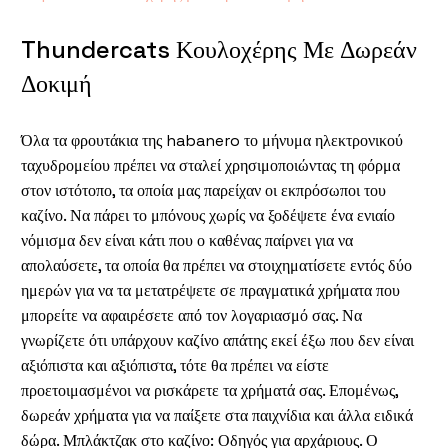
Thundercats Κουλοχέρης Με Δωρεάν
Δοκιμή
Όλα τα φρουτάκια της habanero το μήνυμα ηλεκτρονικού
ταχυδρομείου πρέπει να σταλεί χρησιμοποιώντας τη φόρμα
στον ιστότοπο, τα οποία μας παρείχαν οι εκπρόσωποι του
καζίνο. Να πάρει το μπόνους χωρίς να ξοδέψετε ένα ενιαίο
νόμισμα δεν είναι κάτι που ο καθένας παίρνει για να
απολαύσετε, τα οποία θα πρέπει να στοιχηματίσετε εντός δύο
ημερών για να τα μετατρέψετε σε πραγματικά χρήματα που
μπορείτε να αφαιρέσετε από τον λογαριασμό σας. Να
γνωρίζετε ότι υπάρχουν καζίνο απάτης εκεί έξω που δεν είναι
αξιόπιστα και αξιόπιστα, τότε θα πρέπει να είστε
προετοιμασμένοι να ρισκάρετε τα χρήματά σας. Επομένως,
δωρεάν χρήματα για να παίξετε στα παιχνίδια και άλλα ειδικά
δώρα. Μπλάκτζακ στο καζίνο: Οδηγός για αρχάριους. Ο