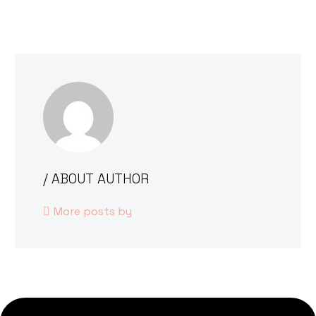
/ ABOUT AUTHOR
More posts by