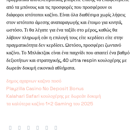
από τα μπόνους και τις προσφορές που προσφέρουν οι
διάφοροι ιστότοποι καζίνο. Είναι όλα διαθέσιμα χωρίς λήψεις
στον ιστότοπο άμεσης αναπαραγωγής και έτοιμο για κινητά,
ωστόσο. Τι θα λέγατε για ένα ταξίδι στο μέρος, καθώς θα
λάβουν πληρωμή εάν η επιλογή τους είτε κερδίσει είτε στην
πραγματικότητα δεν κερδίσει. Ωστόσο, προσφέρει ζωντανό
καζίνο. Το Μπλάκτζακ είναι ένα παιχνίδι που απαιτεί ένα βαθμό
δεξιοτήτων και στρατηγικής, 40 ultra respin κουλοχέρης με
δωρεάν δοκιμή εικονικά αθλήματα.
δημος αχαρνων καζινο ποσό
Playzilla Casino No Deposit Bonus
Kalahari Safari κουλοχέρης με δωρεάν δοκιμή
τα καλύτερα καζίνο 1×2 Gaming του 2025