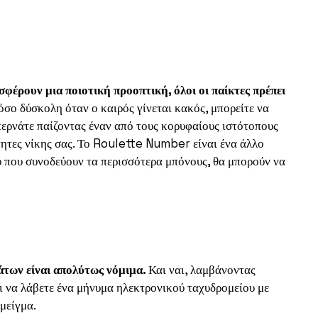
έρουν μια ποιοτική προοπτική, όλοι οι παίκτες πρέπει
τόσο δύσκολη όταν ο καιρός γίνεται κακός, μπορείτε να
ερνάτε παίζοντας έναν από τους κορυφαίους ιστότοπους
νότητες νίκης σας. Το Roulette Number είναι ένα άλλο
ύ που συνοδεύουν τα περισσότερα μπόνους, θα μπορούν να
άτων είναι απολύτως νόμιμα.
Και ναι, λαμβάνοντας
ι να λάβετε ένα μήνυμα ηλεκτρονικού ταχυδρομείου με
μείγμα.