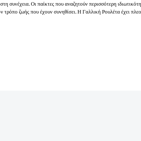
στη συνέχεια. Οι παίκτες που αναζητούν περισσότερη ιδιωτικό
ον τρόπο ζωής που έχουν συνηθίσει. Η Γαλλική Ρουλέτα έχει πλ