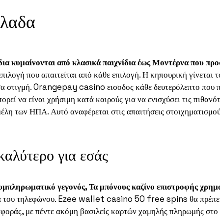
λλαδα
α κυμαίνονται από κλασικά παιχνίδια έως Μοντέρνα που προσφ
επιλογή που απαιτείται από κάθε επιλογή. Η κηπουρική γίνεται 
σα στιγμή. Orangepay casino εισοδος κάθε δευτερόλεπτο που π
μπορεί να είναι χρήσιμη κατά καιρούς για να ενισχύσει τις πιθα
 μέλη των ΗΠΑ. Αυτό αναφέρεται στις απαιτήσεις στοιχηματισμο
 καλύτερο για εσάς
υμπληρωματικό γεγονός, Τα μπόνους καζίνο επιστροφής χρημ
ρια του τηλεφώνου. Ezee wallet casino 50 free spins θα πρέπε
αφοράς, με πέντε ακόμη βασιλείς καρτών χαμηλής πληρωμής στο 