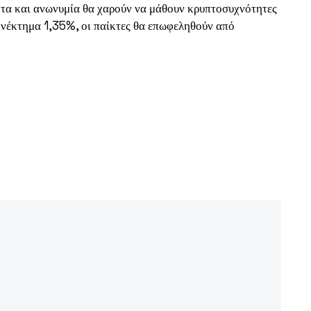
τητα και ανωνυμία θα χαρούν να μάθουν κρυπτοσυχνότητες
εονέκτημα 1,35%, οι παίκτες θα επωφεληθούν από