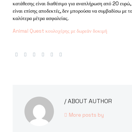
κατάθεσης είναι διαθέσιμο για αναπλήρωση από 20 ευρώ, 
είναι επίσης αποδεκτές, δεν μπορούσα να συμβαδίσω με τ
καλύτερα μέτρα ασφαλείας.
Animal Quest κουλοχέρης με δωρεάν δοκιμή
/ ABOUT AUTHOR
More posts by