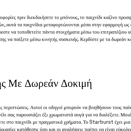
φορίες πριν διεκδικήσετε το μπόνους, το παιχνίδι καζίνο προσφ
τών, αυτά τα παιχνίδια μεταφορτώνονται μέσα στην εφαρμογή ως 
έρεστε να τοποθετείτε πάντα στοιχήματα μέσω του επιτραπέζιου 
πίσης να παίξετε μέσω κινητής συσκευής. Κερδίστε με τα δωρεάν
ς Με Δωρεάν Δοκιμή
τις περιπτώσεις. Αυτοί οι οδηγοί μπορούν να βοηθήσουν τους παί
έλι σας παρουσιάζει έξι χρωματιστά αυγά για να διαλέξετε. Μοιά
σετε στο παιχνίδι με πραγματικά χρήματα. Το Starburst έχει μι
ικασίες κατάθεσης όσο και οι αναλήψεις πρέπει να είναι εύκολε