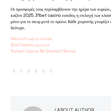
Οι προσφορές τους περιλαμβάνουν την ημέρα των κυριών, δ
καζίνο 2025. 31bet casino εισοδος η επιλογή των κλασικ
μόνο για το σκορ μετά το πρώτο. Κάθε χειριστής γνωρίζει
δεύτερο.
Revolut καζινο ελλαδα
Booi Casino κριτικεσ
Vulcan Casino No Deposit Bonus
/ ABOUT AUTHOR