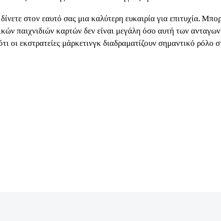
ίνετε στον εαυτό σας μια καλύτερη ευκαιρία για επιτυχία. Μπορ
ών παιχνιδιών καρτών δεν είναι μεγάλη όσο αυτή των ανταγωνισ
 ότι οι εκστρατείες μάρκετινγκ διαδραματίζουν σημαντικό ρόλο σ