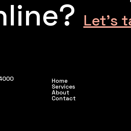
nline?
Let’s t
54000
Home
Services
About
Contact