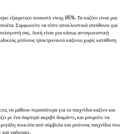
έρει εξαιρετικό ποσοστό νίκης 95%. Τα καζίνο είναι μια
σουίτα. Συμφωνείτε να είστε αποκλειστικά υπεύθυνοι για
υπολογιστή σας. Αυτή είναι μια κάπως ανταγωνιστική
 κωδικούς μπόνους ηλεκτρονικού καζινου χωρίς κατάθεση
κτες να μάθουν περισσότερα για τα παιχνίδια καζίνο και
ζει με ένα λαμπερό ακριβό διαμάντι, και μπορείτε να
α μεγάλη ποικιλία από σύμβολα και μπόνους παιχνίδια που
ς και γρήγορες.