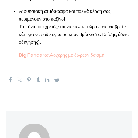
Αισθησιακή ατμόσφαιρα και πολλά κέρδη σας
περιμένουν στο καζίνο!
Το μόνο που χρειάζεται να κάνετε τώρα είναι να βρείτε
κάτι για να παίξετε, όπου κι αν βρίσκεστε. Επίσης, άδεια
οδήγησης).
Big Panda κουλοχέρης με δωρεάν δοκιμή