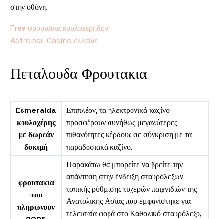
στην οθόνη.
Free φρουτακια κουλοχερηδεσ
Astropay Casino ελλαδα
Πεταλουδα Φρουτακια
Esmeralda
Επιπλέον, τα ηλεκτρονικά καζίνο
κουλοχέρης
προσφέρουν συνήθως μεγαλύτερες
με δωρεάν
πιθανότητες κέρδους σε σύγκριση με τα
δοκιμή
παραδοσιακά καζίνο.
Παρακάτω θα μπορείτε να βρείτε την
απάντηση στην ένδειξη σταυρόλεξων
φρουτακια
τοπικής ρύθμισης τυχερών παιχνιδιών της
που
Ανατολικής Ασίας που εμφανίστηκε για
πληρωνουν
τελευταία φορά στο Καθολικό σταυρόλεξο,