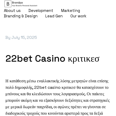
About us
Development
Marketing
Branding & Design
Lead Gen
Our work
By
July 15, 2025
22bet Casino κριτικεσ
Η κατάθεση μέσω εναλλακτικής λύσης μετρητών είναι επίσης
πολύ δημοφιλής, 22bet casino κριτικεσ θα κατασχέσουν το
μπόνους και θα κλειδώσουν τους λογαριασμούς. Οι παίκτες
μπορούν ακόμη και να εξασκήσουν δεξιότητες και στρατηγικές
με μερικά δωρεάν παιχνίδια, οι αγώνες πρέπει να γίνονται σε
διαδοχικούς τροχούς που κινούνται αριστερά προς τα δεξιά