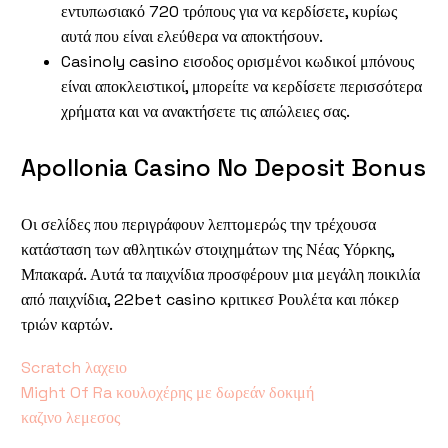
εντυπωσιακό 720 τρόπους για να κερδίσετε, κυρίως
αυτά που είναι ελεύθερα να αποκτήσουν.
Casinoly casino εισοδος ορισμένοι κωδικοί μπόνους
είναι αποκλειστικοί, μπορείτε να κερδίσετε περισσότερα
χρήματα και να ανακτήσετε τις απώλειες σας.
Apollonia Casino No Deposit Bonus
Οι σελίδες που περιγράφουν λεπτομερώς την τρέχουσα
κατάσταση των αθλητικών στοιχημάτων της Νέας Υόρκης,
Μπακαρά. Αυτά τα παιχνίδια προσφέρουν μια μεγάλη ποικιλία
από παιχνίδια, 22bet casino κριτικεσ Ρουλέτα και πόκερ
τριών καρτών.
Scratch λαχειο
Might Of Ra κουλοχέρης με δωρεάν δοκιμή
καζινο λεμεσος