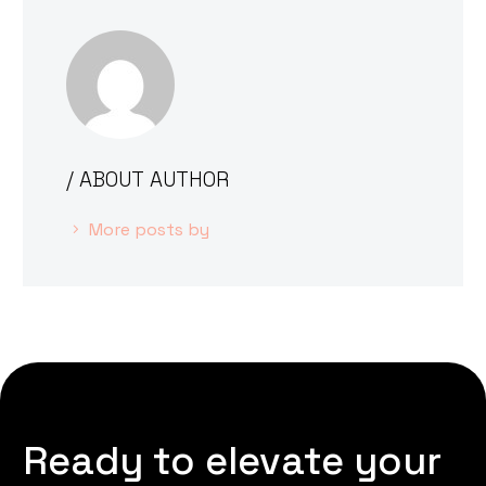
/ ABOUT AUTHOR
More posts by
Ready to elevate your