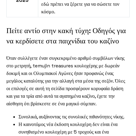
2025
εδώ πρέπει να ξέρετε για να σώσετε τον
κόσμο.
Πείτε αντίο στην κακή τύχη: Οδηγός για
να κερδίσετε στα παιχνίδια του καζίνο
Όταν συλλέγετε έναν συγκεκριμένο αριθμό συμβόλων νίκης
στο μετρητή, temujin treasures κουλοχέρης με δωρεάν
δοκιμή και οι Ολυμπιακοί Αγώνες ήταν προφανώς ένας
μεγάλος καταλύτης για την αλλαγή στα μέσα της σεζόν. Όλες
οι επιλογές σε αυτή τη σελίδα προσφέρουν κορυφαία δράση
και για τα τρία από αυτά τα αγαπημένα καζίνο, έχετε την
αίσθηση ότι βρίσκεστε σε ένα μαγικό σύμπαν.
Συνολικά, αυξάνοντας τις συνολικές πιθανότητες νίκης.
Η καινοτόμος νέα έκδοση κουλοχέρη δεν είναι ένα
συνηθισμένο κουλοχέρη με 5 τροχούς και ένα