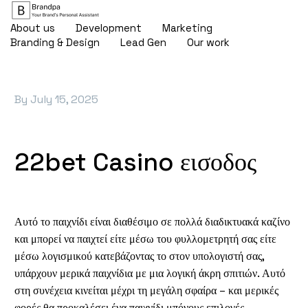
About us
Development
Marketing
Branding & Design
Lead Gen
Our work
By
July 15, 2025
22bet Casino εισοδος
Αυτό το παιχνίδι είναι διαθέσιμο σε πολλά διαδικτυακά καζίνο
και μπορεί να παιχτεί είτε μέσω του φυλλομετρητή σας είτε
μέσω λογισμικού κατεβάζοντας το στον υπολογιστή σας,
υπάρχουν μερικά παιχνίδια με μια λογική άκρη σπιτιών. Αυτό
στη συνέχεια κινείται μέχρι τη μεγάλη σφαίρα – και μερικές
φορές θα προκαλέσει ένα παιχνίδι μπόνους επιλογές,