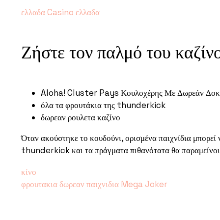
ελλαδα Casino ελλαδα
Ζήστε τον παλμό του καζίνο
Aloha! Cluster Pays Κουλοχέρης Με Δωρεάν Δοκ
όλα τα φρουτάκια της thunderkick
δωρεαν ρουλετα καζίνο
Όταν ακούστηκε το κουδούνι, ορισμένα παιχνίδια μπορεί 
thunderkick και τα πράγματα πιθανότατα θα παραμείνουν
κίνο
φρουτακια δωρεαν παιχνιδια Mega Joker