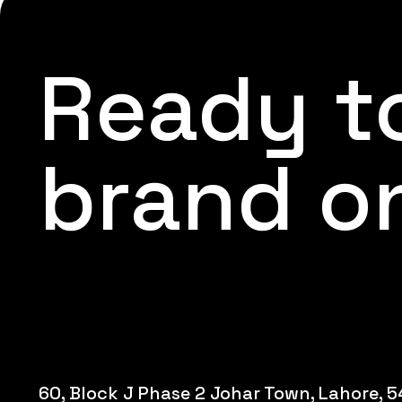
Ready to
brand o
60, Block J Phase 2 Johar Town, Lahore, 