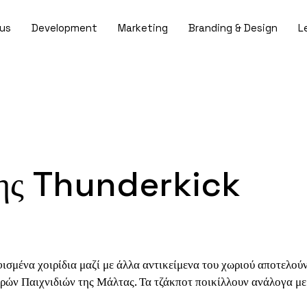
us
Development
Marketing
Branding & Design
L
της Thunderkick
μένα χοιρίδια μαζί με άλλα αντικείμενα του χωριού αποτελούν 
ρών Παιχνιδιών της Μάλτας. Τα τζάκποτ ποικίλλουν ανάλογα με τ