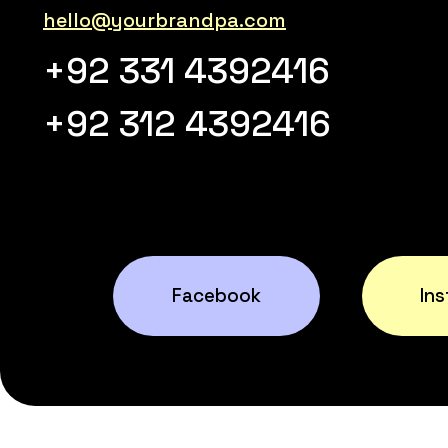
hello@yourbrandpa.com
+92 331 4392416
+92 312 4392416
Facebook
In