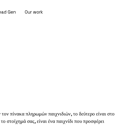
ead Gen
Our work
τον πίνακα πληρωμών παιχνιδιών, το δεύτερο είναι στο
ο στοίχημά σας, είναι ένα παιχνίδι που προσφέρει