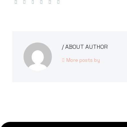
/ ABOUT AUTHOR
More posts by