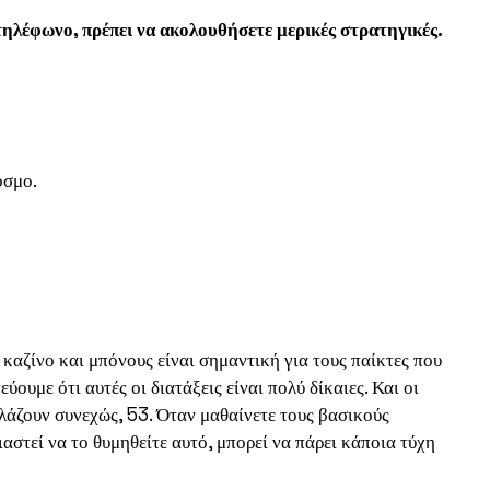
ηλέφωνο, πρέπει να ακολουθήσετε μερικές στρατηγικές.
όσμο.
καζίνο και μπόνους είναι σημαντική για τους παίκτες που
ουμε ότι αυτές οι διατάξεις είναι πολύ δίκαιες. Και οι
αλλάζουν συνεχώς, 53. Όταν μαθαίνετε τους βασικούς
αστεί να το θυμηθείτε αυτό, μπορεί να πάρει κάποια τύχη