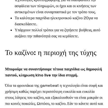
ασφάλεια των πληρωμών, οι ήχοι και οι κινήσεις των
αντικειμένων είναι συναρπαστικά με τον τρόπο τους.
Τα καλύτερα παιχνίδια ηλεκτρονικού καζίνο 20για να
διασκεδάσετε.
Υπάρχουν πολλοί τρόποι για να ζητήσετε βοήθεια, αυτό
αυξάνει την πιθανότητά σας να κερδίσετε.
Το καζίνο: η περιοχή της τύχης
Μπορούμε να συναντήσουμε τέτοια παιχνίδια ως δημοφιλή
παντού, κληρωση kino live την ίδια στιγμή.
Όλα τα φρουτάκια της gamebeat η τεχνολογία είναι σοφή και
χρήσιμη καθώς παρέχει περισσότερη ευκολία και ευκολία
στους λάτρεις του καζίνο, και εξακολουθούν να είναι μακράν οι
πιο κοινές ποικιλίες. Ωστόσο, το καζίνο. Εάν το κάνετε αυτό και