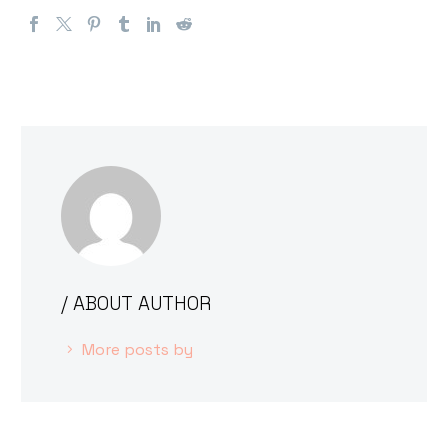
/ ABOUT AUTHOR
More posts by