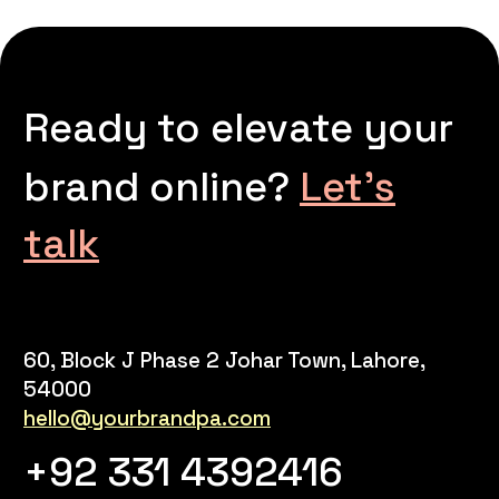
Ready to elevate your
brand online?
Let’s
talk
60, Block J Phase 2 Johar Town, Lahore,
54000
hello@yourbrandpa.com
+92 331 4392416