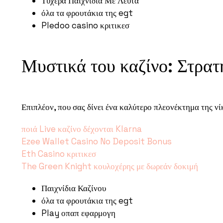
Τυχερα Παιχνιδια Με Λευτα
όλα τα φρουτάκια της egt
Pledoo casino κριτικεσ
Μυστικά του καζίνο: Στρατη
Επιπλέον, που σας δίνει ένα καλύτερο πλεονέκτημα της νί
ποιά Live καζίνο δέχονται Klarna
Ezee Wallet Casino No Deposit Bonus
Eth Casino κριτικεσ
The Green Knight κουλοχέρης με δωρεάν δοκιμή
Παιχνίδια Καζίνου
όλα τα φρουτάκια της egt
Play οπαπ εφαρμογη