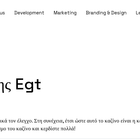
us
Development
Marketing
Branding & Design
L
ης Egt
ικά τον έλεγχο. Στη συνέχεια, έτσι ώστε αυτό το καζίνο είναι η
μο του καζίνο και κερδίστε πολλά!