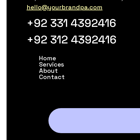
hello@yourbrandpa.com
+92 331 4392416
+92 312 4392416
Home
Services
About
Contact