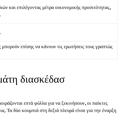
ιών και επιλέγοντας μέτρα οικονομικής προσιτότητας,
.
.
ες μπορούν επίσης να κάνουν τις ερωτήσεις τους γραπτώς
εμάτη διασκέδασ
οιράζονται επτά φύλλα για να ξεκινήσουν, οι παίκτες
υς. Τα δύο κουμπιά στη δεξιά πλευρά είναι για την έναρξη