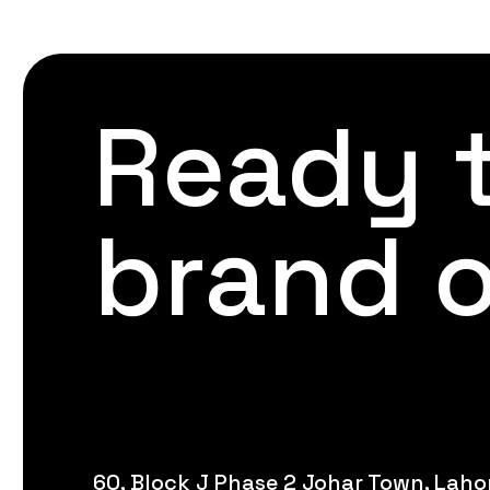
Ready t
brand 
60, Block J Phase 2 Johar Town, Laho