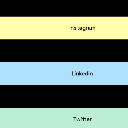
Instagram
Linkedin
Twitter