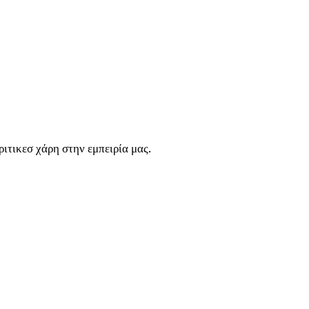
ιτικεσ χάρη στην εμπειρία μας.