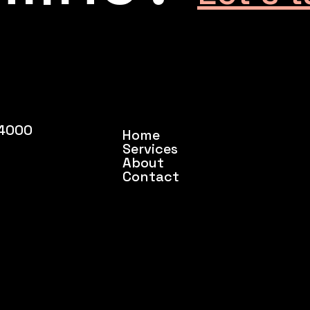
54000
Home
Services
About
Contact