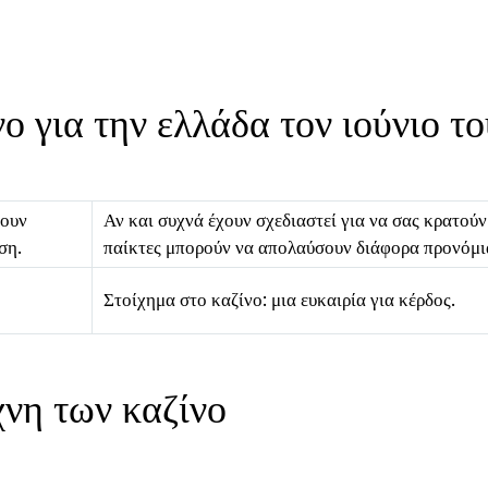
ο για την ελλάδα τον ιούνιο 
χουν
Αν και συχνά έχουν σχεδιαστεί για να σας κρατούν
ση.
παίκτες μπορούν να απολαύσουν διάφορα προνόμι
Στοίχημα στο καζίνο: μια ευκαιρία για κέρδος.
χνη των καζίνο