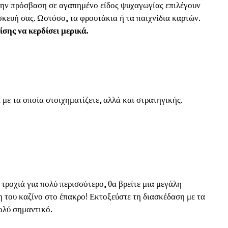
 την πρόσβαση σε αγαπημένο είδος ψυχαγωγίας επιλέγουν
κευή σας. Ωστόσο, τα φρουτάκια ή τα παιχνίδια καρτών.
ίσης να κερδίσει μερικά.
α με τα οποία στοιχηματίζετε, αλλά και στρατηγικής.
τροχιά για πολύ περισσότερο, θα βρείτε μια μεγάλη
η του καζίνο στο έπακρο! Εκτοξεύστε τη διασκέδαση με τα
πολύ σημαντικό.