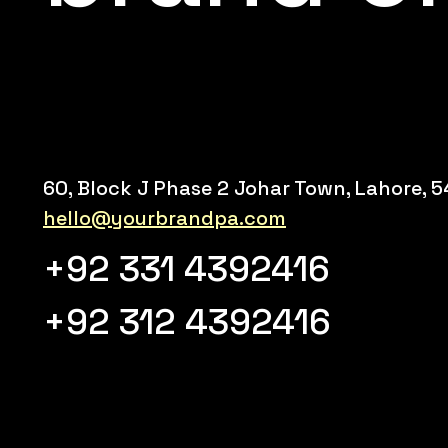
60, Block J Phase 2 Johar Town, Lahore, 
hello@yourbrandpa.com
+92 331 4392416
+92 312 4392416