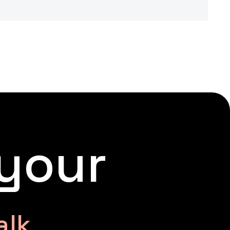
 your
alk