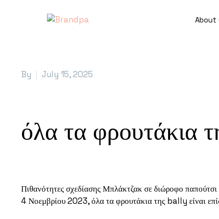
About 
By
July 15, 2025
όλα τα φρουτάκια τ
Πιθανότητες σχεδίασης Μπλάκτζακ σε διώροφο παπούτσι =
4 Νοεμβρίου 2023, όλα τα φρουτάκια της bally είναι επί