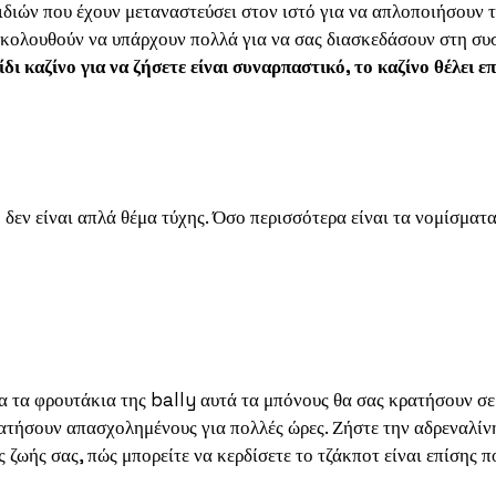
ιδιών που έχουν μεταναστεύσει στον ιστό για να απλοποιήσουν
ακολουθούν να υπάρχουν πολλά για να σας διασκεδάσουν στη συσ
ι καζίνο για να ζήσετε είναι συναρπαστικό, το καζίνο θέλει επ
ο δεν είναι απλά θέμα τύχης. Όσο περισσότερα είναι τα νομίσματ
α τα φρουτάκια της bally αυτά τα μπόνους θα σας κρατήσουν σε 
ρατήσουν απασχολημένους για πολλές ώρες. Ζήστε την αδρεναλίν
ς ζωής σας, πώς μπορείτε να κερδίσετε το τζάκποτ είναι επίσης 