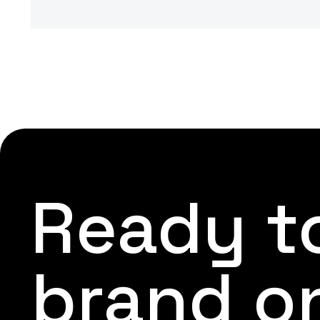
Ready to
brand o