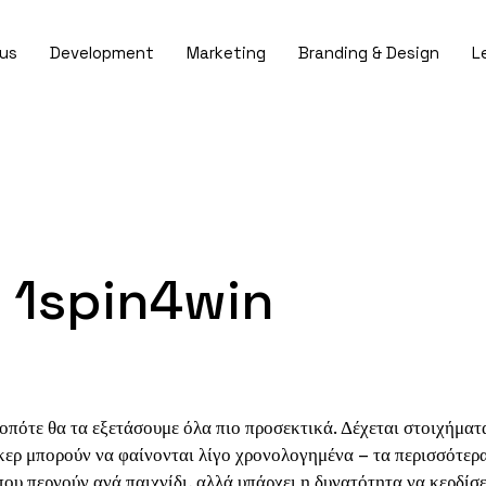
us
Development
Marketing
Branding & Design
L
ς 1spin4win
πότε θα τα εξετάσουμε όλα πιο προσεκτικά. Δέχεται στοιχήματα
όκερ μπορούν να φαίνονται λίγο χρονολογημένα – τα περισσότερα
 που περνούν ανά παιχνίδι, αλλά υπάρχει η δυνατότητα να κερδί