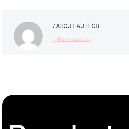
/ ABOUT AUTHOR
More posts by