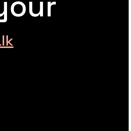
your
alk