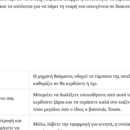
 και τα υπόλοιπα για να πάρει τη νεαρή του οικογένεια σε διακο
Η μηχανή θαύματος οδηγεί τα τύμπανα της υποδ
καθορίζει αν θα κερδίσετε ή όχι.
Μπορείτε να διαλέξετε οποιοδήποτε από αυτά τα
ένο σας
κερδίσετε ζάρια και να περάσετε καλά στο καζίν
τόσο μεγάλοι όσο ο ίδιος ο βασιλιάς Τουσκ.
ιστροφή και
Μόλις λάβετε την εφαρμογή για κινητά, η οποία
φήνετε να