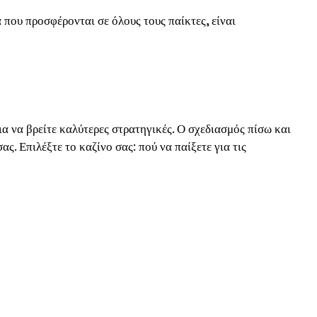
 που προσφέρονται σε όλους τους παίκτες, είναι
ια να βρείτε καλύτερες στρατηγικές. Ο σχεδιασμός πίσω και
ς. Επιλέξτε το καζίνο σας: πού να παίξετε για τις