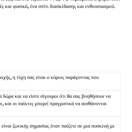
πές και φυσικά, ένα σπίτι διασκέδασης και ενθουσιασμού.
οχής, η τύχη σας είναι ο κύριος παράγοντας που
 δώρα και να είστε σίγουροι ότι θα σας βοηθήσουν να
ο, και οι παίκτες μπορεί πραγματικά να αισθάνονται
 είναι ζωτικής σημασίας όταν παίζετε σε μια συσκευή με