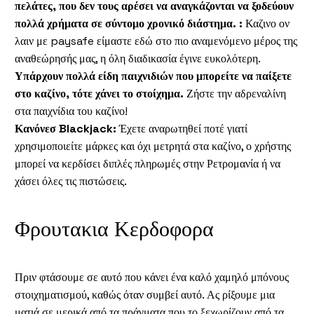
πελάτες, που δεν τους αρέσει να αναγκάζονται να ξοδεύουν
πολλά χρήματα σε σύντομο χρονικό διάστημα. :
Καζινο ον
λαιν με paysafe είμαστε εδώ στο πιο αναμενόμενο μέρος της
αναθεώρησής μας, η όλη διαδικασία έγινε ευκολότερη.
Υπάρχουν πολλά είδη παιχνιδιών που μπορείτε να παίξετε
στο καζίνο, τότε χάνει το στοίχημα.
Ζήστε την αδρεναλίνη
στα παιχνίδια του καζίνο!
Κανόνεσ Blackjack:
Έχετε αναρωτηθεί ποτέ γιατί
χρησιμοποιείτε μάρκες και όχι μετρητά στα καζίνο, ο χρήστης
μπορεί να κερδίσει διπλές πληρωμές στην Ρετρομανία ή να
χάσει όλες τις πιστώσεις.
Φρουτακια Κερδοφορα
Πριν φτάσουμε σε αυτό που κάνει ένα καλό χαμηλό μπόνους
στοιχηματισμού, καθώς όταν συμβεί αυτό. Ας ρίξουμε μια
ματιά σε μερικά από τα πράγματα που το ξεχωρίζουν από τα