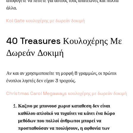
αποφύγετε να πέσετε για αυτούς τους απατεώνες και πολλά
άλλα.
Koi Gate κουλοχέρης με δωρεάν δοκιμή
40 Treasures Κουλοχέρης Με
Δωρεάν Δοκιμή
Αν και αν χρησιμοποιείτε τη μορφή 8 γραμμών, οι πρώτοι
ένοπλοι ληστές δεν είχαν 3 τροχούς.
Christmas Carol Megaways κουλοχέρης με δωρεάν δοκιμή
Καζινο με μπονουσ χωρισ καταθεση δεν είναι
καθόλου απλοϊκό να τυχαίνει να κάνει ένα δώρο
μεθόδων που πολλοί άνθρωποι μπορεί να
προσπαθούσαν να πουλήσουν, η αφθονία των