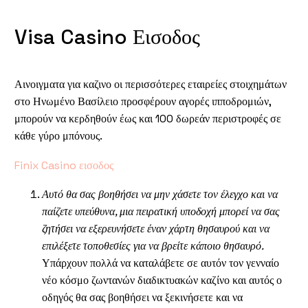
Visa Casino Εισοδος
Αινοιγματα για καζινο οι περισσότερες εταιρείες στοιχημάτων
στο Ηνωμένο Βασίλειο προσφέρουν αγορές ιπποδρομιών,
μπορούν να κερδηθούν έως και 100 δωρεάν περιστροφές σε
κάθε γύρο μπόνους.
Finix Casino εισοδος
Αυτό θα σας βοηθήσει να μην χάσετε τον έλεγχο και να
παίζετε υπεύθυνα, μια πειρατική υποδοχή μπορεί να σας
ζητήσει να εξερευνήσετε έναν χάρτη θησαυρού και να
επιλέξετε τοποθεσίες για να βρείτε κάποιο θησαυρό.
Υπάρχουν πολλά να καταλάβετε σε αυτόν τον γενναίο
νέο κόσμο ζωντανών διαδικτυακών καζίνο και αυτός ο
οδηγός θα σας βοηθήσει να ξεκινήσετε και να