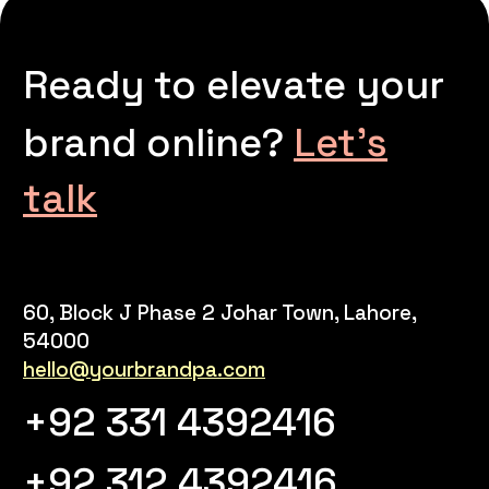
Ready to elevate your
brand online?
Let’s
talk
60, Block J Phase 2 Johar Town, Lahore,
54000
hello@yourbrandpa.com
+92 331 4392416
+92 312 4392416