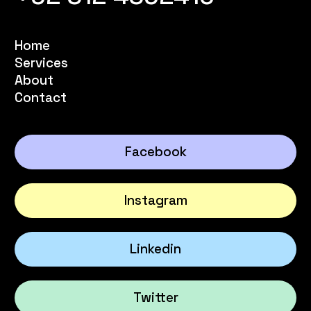
Home
Services
About
Contact
Facebook
Instagram
Linkedin
Twitter