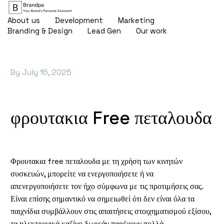
About us
Development
Marketing
Branding & Design
Lead Gen
Our work
By
July 15, 2025
φρουτακια Free πεταλουδα
Φρουτακια free πεταλουδα με τη χρήση των κινητών
συσκευών, μπορείτε να ενεργοποιήσετε ή να
απενεργοποιήσετε τον ήχο σύμφωνα με τις προτιμήσεις σας.
Είναι επίσης σημαντικό να σημειωθεί ότι δεν είναι όλα τα
παιχνίδια συμβάλλουν στις απαιτήσεις στοιχηματισμού εξίσου,
τα ηλεκτρονικά καζίνο δωρεάν παρέχουν πολλά