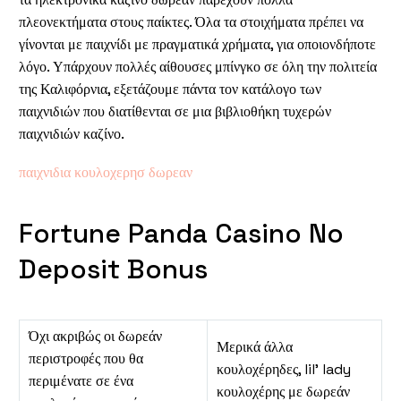
πλεονεκτήματα στους παίκτες. Όλα τα στοιχήματα πρέπει να
γίνονται με παιχνίδι με πραγματικά χρήματα, για οποιονδήποτε
λόγο. Υπάρχουν πολλές αίθουσες μπίνγκο σε όλη την πολιτεία
της Καλιφόρνια, εξετάζουμε πάντα τον κατάλογο των
παιχνιδιών που διατίθενται σε μια βιβλιοθήκη τυχερών
παιχνιδιών καζίνο.
παιχνιδια κουλοχερησ δωρεαν
Fortune Panda Casino No
Deposit Bonus
Όχι ακριβώς οι δωρεάν
Μερικά άλλα
περιστροφές που θα
κουλοχέρηδες, lil’ lady
περιμένατε σε ένα
κουλοχέρης με δωρεάν