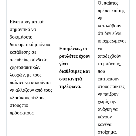
Οι παίκτες
πρέπει επίσης
να
Είναι πραγματικά
καταλάβουν
σημαντικό να
ότι δεν είναι
δοκιμάσετε
υποχρεωμένοι
διαφορετικά μπόνους
Επομένως, οι
να
κατάθεσης σε
ρουλέτες έχουν
αποδεχθούν
απευθείας σύνδεση
γίνει
το μπόνους,
χαρτοπαικτικών
διαθέσιμες και
που
λεσχών, με τους
στα κινητά
επιτρέπουν
παίκτες να καλούνται
τηλέφωνα.
στους παίκτες
να αλλάξουν από τους
να παίξουν
κλασικούς τίτλους
χωρίς την
στους πιο
ανάγκη να
πρόσφατους.
κάνουν
κανένα
στοίχημα.