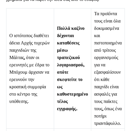
Τα προϊόντα
τους είναι όλα
Πολλά καζίνο
δοκιμασμένα
Ο ιστότοπος διαθέτει
δέχονται
και
άδεια Αρχής τυχερών
καταθέσεις
πιστοποιημένα
παιχνιδιών της
μέσω
από τρίτους
Μάλτας, όταν οι
τραπεζικού
οργανισμούς
ερευνητές με έδρα το
λογαριασμού,
για να
Μπόχουμ άρχισαν να
οπότε
εξασφαλίσουν
ερευνούν την
σκεφτείτε το
ότι κάθε
κροατική συμμορία
ως
παιχνίδι είναι
στο κέντρο της
καθυστερημένο
ασφαλές για
υπόθεσης.
τέλος
τους παίκτες
εγγραφής.
τους, όπως ένα
ποτήρι
τριαντάφυλλο.