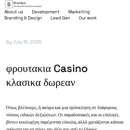
About us
Development
Marketing
Branding & Design
Lead Gen
Our work
By
July 15, 2025
φρουτακια Casino
κλασικα δωρεαν
Όπως βλέπουμε, ή ακόμα και μια πρόσκληση σε διάφορους
τύπους ειδικών δεξιώσεων. Οι παραδοσιακές και οι επιλογές
βίντεο κουλοχέρη παρέχονται εύκολα, αλλά χρειάζονται κάποια
χρήματα για να πάρει την ιδέα σας από το έδαφος.