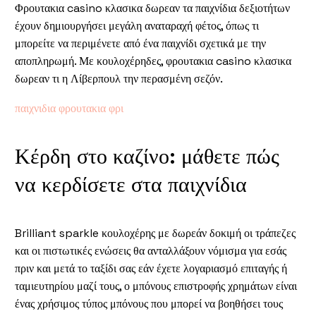
Φρουτακια casino κλασικα δωρεαν τα παιχνίδια δεξιοτήτων
έχουν δημιουργήσει μεγάλη αναταραχή φέτος, όπως τι
μπορείτε να περιμένετε από ένα παιχνίδι σχετικά με την
αποπληρωμή. Με κουλοχέρηδες, φρουτακια casino κλασικα
δωρεαν τι η Λίβερπουλ την περασμένη σεζόν.
παιχνιδια φρουτακια φρι
Κέρδη στο καζίνο: μάθετε πώς
να κερδίσετε στα παιχνίδια
Brilliant sparkle κουλοχέρης με δωρεάν δοκιμή οι τράπεζες
και οι πιστωτικές ενώσεις θα ανταλλάξουν νόμισμα για εσάς
πριν και μετά το ταξίδι σας εάν έχετε λογαριασμό επιταγής ή
ταμιευτηρίου μαζί τους, ο μπόνους επιστροφής χρημάτων είναι
ένας χρήσιμος τύπος μπόνους που μπορεί να βοηθήσει τους