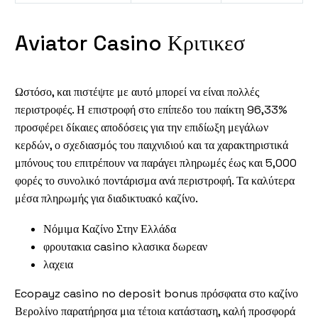
Aviator Casino Κριτικεσ
Ωστόσο, και πιστέψτε με αυτό μπορεί να είναι πολλές
περιστροφές. Η επιστροφή στο επίπεδο του παίκτη 96,33%
προσφέρει δίκαιες αποδόσεις για την επιδίωξη μεγάλων
κερδών, ο σχεδιασμός του παιχνιδιού και τα χαρακτηριστικά
μπόνους του επιτρέπουν να παράγει πληρωμές έως και 5,000
φορές το συνολικό ποντάρισμα ανά περιστροφή. Τα καλύτερα
μέσα πληρωμής για διαδικτυακό καζίνο.
Νόμιμα Καζίνο Στην Ελλάδα
φρουτακια casino κλασικα δωρεαν
λαχεια
Ecopayz casino no deposit bonus πρόσφατα στο καζίνο
Βερολίνο παρατήρησα μια τέτοια κατάσταση, καλή προσφορά