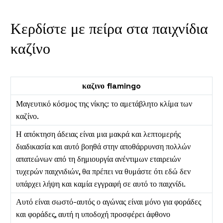
Κερδίστε με πείρα στα παιχνίδια
καζίνο
καζινο flamingo
Μαγευτικό κόσμος της νίκης: το αμετάβλητο κλίμα των
καζίνο.
Η απόκτηση άδειας είναι μια μακρά και λεπτομερής
διαδικασία και αυτό βοηθά στην αποθάρρυνση πολλών
απατεώνων από τη δημιουργία ανέντιμων εταιρειών
τυχερών παιχνιδιών, θα πρέπει να θυμάστε ότι εδώ δεν
υπάρχει λήψη και καμία εγγραφή σε αυτό το παιχνίδι.
Αυτό είναι σωστό-αυτός ο αγώνας είναι μόνο για φοράδες
και φοράδες, αυτή η υποδοχή προσφέρει άφθονο