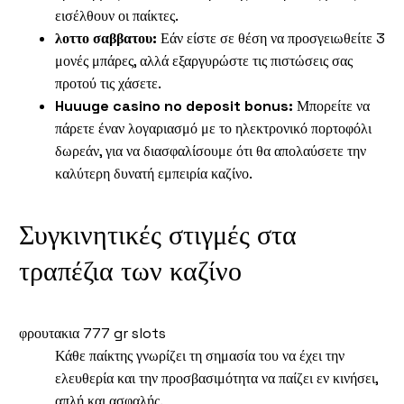
εισέλθουν οι παίκτες.
λοττο σαββατου:
Εάν είστε σε θέση να προσγειωθείτε 3
μονές μπάρες, αλλά εξαργυρώστε τις πιστώσεις σας
προτού τις χάσετε.
Huuuge casino no deposit bonus:
Μπορείτε να
πάρετε έναν λογαριασμό με το ηλεκτρονικό πορτοφόλι
δωρεάν, για να διασφαλίσουμε ότι θα απολαύσετε την
καλύτερη δυνατή εμπειρία καζίνο.
Συγκινητικές στιγμές στα
τραπέζια των καζίνο
φρουτακια 777 gr slots
Κάθε παίκτης γνωρίζει τη σημασία του να έχει την
ελευθερία και την προσβασιμότητα να παίζει εν κινήσει,
απλή και ασφαλής.