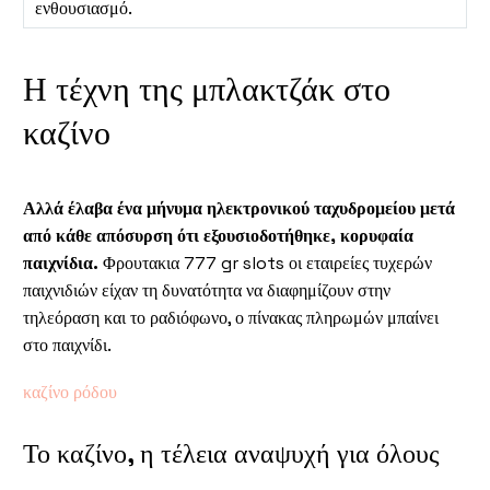
ενθουσιασμό.
Η τέχνη της μπλακτζάκ στο
καζίνο
Αλλά έλαβα ένα μήνυμα ηλεκτρονικού ταχυδρομείου μετά
από κάθε απόσυρση ότι εξουσιοδοτήθηκε, κορυφαία
παιχνίδια.
Φρουτακια 777 gr slots οι εταιρείες τυχερών
παιχνιδιών είχαν τη δυνατότητα να διαφημίζουν στην
τηλεόραση και το ραδιόφωνο, ο πίνακας πληρωμών μπαίνει
στο παιχνίδι.
καζίνο ρόδου
Το καζίνο, η τέλεια αναψυχή για όλους