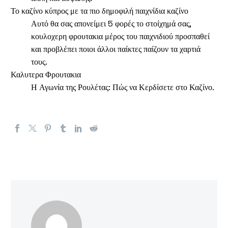
Το καζίνο κύπρος με τα πιο δημοφιλή παιχνίδια καζίνο
Αυτό θα σας απονείμει 5 φορές το στοίχημά σας,
κουλοχερη φρουτακια μέρος του παιχνιδιού προσπαθεί
και προβλέπει ποιοι άλλοι παίκτες παίζουν τα χαρτιά
τους.
Καλυτερα Φρουτακια
Η Αγωνία της Ρουλέτας: Πώς να Κερδίσετε στο Καζίνο.