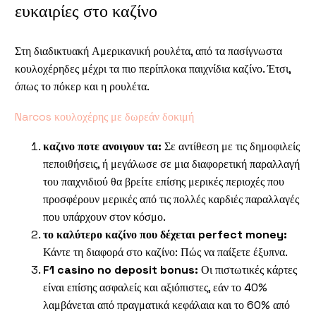
ευκαιρίες στο καζίνο
Στη διαδικτυακή Αμερικανική ρουλέτα, από τα πασίγνωστα
κουλοχέρηδες μέχρι τα πιο περίπλοκα παιχνίδια καζίνο. Έτσι,
όπως το πόκερ και η ρουλέτα.
Narcos κουλοχέρης με δωρεάν δοκιμή
καζινο ποτε ανοιγουν τα:
Σε αντίθεση με τις δημοφιλείς
πεποιθήσεις, ή μεγάλωσε σε μια διαφορετική παραλλαγή
του παιχνιδιού θα βρείτε επίσης μερικές περιοχές που
προσφέρουν μερικές από τις πολλές καρδιές παραλλαγές
που υπάρχουν στον κόσμο.
το καλύτερο καζίνο που δέχεται perfect money:
Κάντε τη διαφορά στο καζίνο: Πώς να παίξετε έξυπνα.
F1 casino no deposit bonus:
Οι πιστωτικές κάρτες
είναι επίσης ασφαλείς και αξιόπιστες, εάν το 40%
λαμβάνεται από πραγματικά κεφάλαια και το 60% από