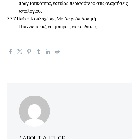
πραγματικότητα, εστιάζω περισσότερο στις αναρτήσεις
ιστολογίου.
777 Heist Κουλοχέρης Με Δωρεάν Δοκιμή
Παιχνίδια καζίνο: μπορείς να κερδίσεις.
/ ABOUT AUTHOR