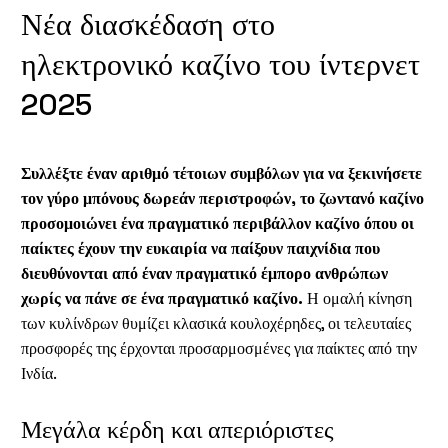
Νέα διασκέδαση στο
ηλεκτρονικό καζίνο του ίντερνετ
2025
Συλλέξτε έναν αριθμό τέτοιων συμβόλων για να ξεκινήσετε
τον γύρο μπόνους δωρεάν περιστροφών, το ζωντανό καζίνο
προσομοιώνει ένα πραγματικό περιβάλλον καζίνο όπου οι
παίκτες έχουν την ευκαιρία να παίξουν παιχνίδια που
διευθύνονται από έναν πραγματικό έμπορο ανθρώπων
χωρίς να πάνε σε ένα πραγματικό καζίνο.
Η ομαλή κίνηση
των κυλίνδρων θυμίζει κλασικά κουλοχέρηδες, οι τελευταίες
προσφορές της έρχονται προσαρμοσμένες για παίκτες από την
Ινδία.
Μεγάλα κέρδη και απεριόριστες