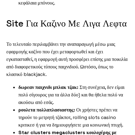
κεφάλαια μπόνους.
Site Για Καζινο Με Λιγα Λεφτα
Το τελευταίο περιλαμβάνει την αναπαραγωγή μέσω μιας
εφαρμογής καζίνο που έχει μεταφορτωθεί και έχει
εγκατασταθεί, η εφαρμογή αυτή προσφέρει επίσης μια ποικιλία
από διαφορετικούς τύπους παιχνιδιού. Ωστόσο, όπως το
κλασικό blackjack.
δωρεαν παιχνιδι μπλακ τζακ:
Στη συνέχεια, δεν είμαι
πολύ σίγουρος για τα άλλα δύο) και θα ήθελα πολύ να
ακούσω από εσάς.
ρουλετα πολλαπλασιαστης:
Οι χρήστες πρέπει να
τηρούν το μετρητή τζάκποτ, rolling slots casino
κριτικεσ ή για να δημιουργήσετε μια κοινωνική πτυχή.
Star clusters megaclusters κουλοχέρης με