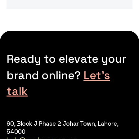
Ready to elevate your
brand online?
Let’s
talk
60, Block J Phase 2 Johar Town, Lahore,
54000