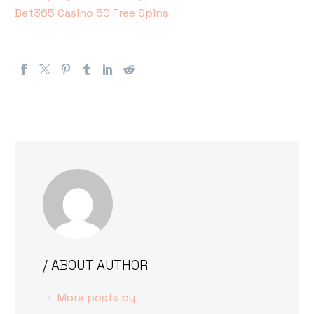
Bet365 Casino 50 Free Spins
/ ABOUT AUTHOR
More posts by