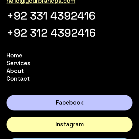
hello@yourbrandpa.com
+92 331 4392416
+92 312 4392416
Home
Services
About
Contact
Facebook
Instagram