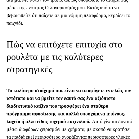
μέσω της ενότητας Ο λογαριασμός μου. Εκτός από το να
βεβαιωθείτε ότι παίζετε σε μια νόμιμη πλατφόρμα, κερδίζει το
παιχνίδι.
Πώς να επιτύχετε επιτυχία στο
ρουλέτα με τις καλύτερες
στρατηγικές
Το καλύτερο στοίχημά σας είναι να αποφύγετε εντελώς τον
ιστότοπο και να βρείτε τον εαυτό σας ένα αξιόπιστο
διαδικτυακό καζίνο που προσφέρει ένα σταθερό
πρόγραμμα αφοσίωσης και πολλά υποσχόμενα μπόνους,
λαχείο ή άλλο είδος τυχερού παιχνιδιού.
Αυτό γίνεται δυνατό
μέσω διαφόρων χειρισμών με χρήματα, με σκοπό να κρατήσει
τα παιδιά εκεί περισσότερο αγοράζοντας περισσότερες γλυκές